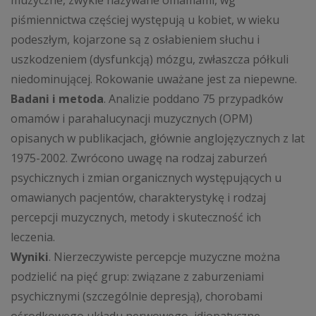
muzyczne, zwykle nazywane omamami, wg
piśmiennictwa częściej występują u kobiet, w wieku
podeszłym, kojarzone są z osłabieniem słuchu i
uszkodzeniem (dysfunkcją) mózgu, zwłaszcza półkuli
niedominującej. Rokowanie uważane jest za niepewne.
Badani i metoda
. Analizie poddano 75 przypadków
omamów i parahalucynacji muzycznych (OPM)
opisanych w publikacjach, głównie anglojęzycznych z lat
1975-2002. Zwrócono uwagę na rodzaj zaburzeń
psychicznych i zmian organicznych występujących u
omawianych pacjentów, charakterystykę i rodzaj
percepcji muzycznych, metody i skuteczność ich
leczenia.
Wyniki
. Nierzeczywiste percepcje muzyczne można
podzielić na pięć grup: związane z zaburzeniami
psychicznymi (szczególnie depresją), chorobami