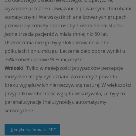
ośrodkowego układu nerwowego, idiopatyczne,
wywołane przez leki i związane z poważnymi chorobami
somatycznymi. We wszystkich analizowanych grupach
przeważały kobiety oraz osoby z osłabieniem słuchu.
Jedna trzecia pacjentów miała mniej niż 60 lat.
Uszkodzenia mózgu były zlokalizowane w obu
półkulach i pniu mózgu. Leczenie dało dobre wyniki u
75% kobiet i prawie 90% mężczyzn.
Wnioski
. Tylko w mniejszości przypadków percepcje
muzyczne mogły być uznane za omamy z powodu
braku wglądu w ich nierzeczywistą naturę. W większości
przypadków obecność wglądu wskazywała, że były to
parahalucynacje (halucynoidy), automatyzmy
sensoryczne.
Artykuł w formacie PDF