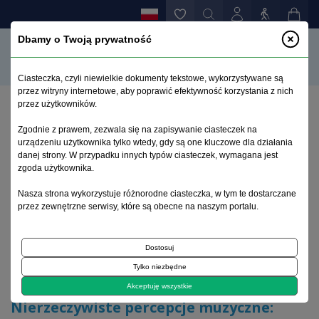
Dbamy o Twoją prywatność
Ciasteczka, czyli niewielkie dokumenty tekstowe, wykorzystywane są
przez witryny internetowe, aby poprawić efektywność korzystania z nich
przez użytkowników.
Strona główna
>
Archiwum
>
zeszyt 2
>
Zgodnie z prawem, zezwala się na zapisywanie ciasteczek na
Nierzeczywiste percepcje muzyczne: analiza 75
urządzeniu użytkownika tylko wtedy, gdy są one kluczowe dla działania
przypadków
danej strony. W przypadku innych typów ciasteczek, wymagana jest
zgoda użytkownika.
Archiwum 1992–2014
Nasza strona wykorzystuje różnorodne ciasteczka, w tym te dostarczane
przez zewnętrzne serwisy, które są obecne na naszym portalu.
2004, tom 13, zeszyt 2
Dostosuj
Tylko niezbędne
Artykuł oryginalny
Akceptuję wszystkie
Nierzeczywiste percepcje muzyczne: