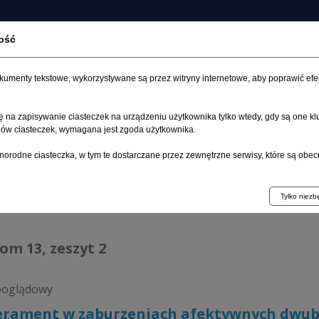
ość
czasopiśmie
Archiwum
Etyka
Instrukcja dla auto
dokumenty tekstowe, wykorzystywane są przez witryny internetowe, aby poprawić efe
 na zapisywanie ciasteczek na urządzeniu użytkownika tylko wtedy, gdy są one kl
ypów ciasteczek, wymagana jest zgoda użytkownika.
główna
>
Archiwum
>
zeszyt 2
>
Temperament w zaburzeniach
norodne ciasteczka, w tym te dostarczane przez zewnętrzne serwisy, które są obec
hiwum 1992–2014
Tylko niez
tom 13, zeszyt 2
poglądowy
rament w zaburzeniach afektywnych dwu