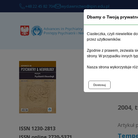
+48 22 45 82 704
wydawnictwo@ipin.edu.pl
Dbamy o Twoją prywatn
O 
Ciasteczka, czyli niewielkie 
przez użytkowników.
Zgodnie z prawem, zezwala się
strony. W przypadku innych t
Strona 
Nasza strona wykorzystuje róż
Arc
Dostosuj
2004, 
Artykuł 
ISSN 1230-2813
Tempe
ISSN online 2720-5371