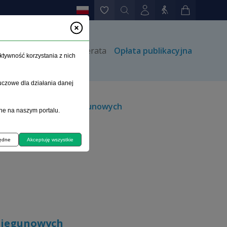
rów
Kontakt
Prenumerata
Opłata publikacyjna
ktywność korzystania z nich
uczowe dla działania danej
 afektywnych dwubiegunowych
ne na naszym portalu.
będne
Akceptuję wszystkie
biegunowych