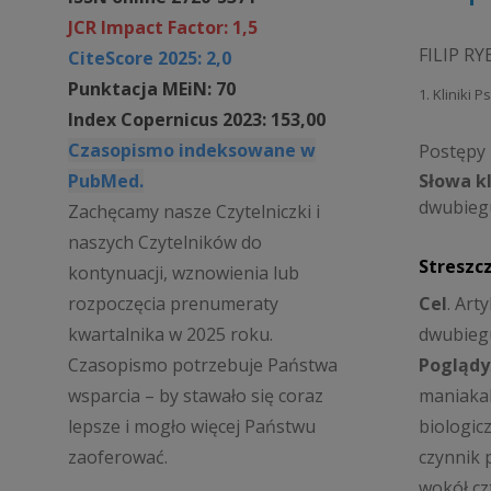
JCR Impact Factor: 1,5
FILIP R
CiteScore 2025: 2,0
Punktacja MEiN: 70
1. Kliniki 
Index Copernicus 2023: 153,00
Czasopismo indeksowane w
Postępy P
PubMed.
Słowa k
dwubieg
Zachęcamy nasze Czytelniczki i
naszych Czytelników do
Streszc
kontynuacji, wznowienia lub
Cel
. Art
rozpoczęcia prenumeraty
dwubieg
kwartalnika w 2025 roku.
Poglądy
Czasopismo potrzebuje Państwa
maniakal
wsparcia – by stawało się coraz
biologic
lepsze i mogło więcej Państwu
czynnik 
zaoferować.
wokół cz