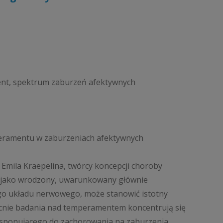
nt, spektrum zaburzeń afektywnych
mperamentu w zaburzeniach afektywnych
 Emila Kraepelina, twórcy koncepcji choroby
y jako wrodzony, uwarunkowany głównie
go układu nerwowego, może stanowić istotny
ecnie badania nad temperamentem koncentrują się
dysponującego do zachorowania na zaburzenia