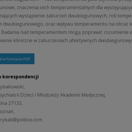
unowe, znaczenia cech temperamentalnych dla występując
ających wystąpienie zaburzeń dwubiegunowych, roli tempe
m dwubiegunowego, oraz wpływu temperamentu na obraz kli
. Badania nad temperamentem mogą poprawić rozumienie eti
anie kliniczne w zaburzeniach afektywnych dwubiegunowy
uł w formacie PDF
o korespondencji
 Rybakowski,
sychiatrii Dzieci i Młodzieży Akademii Medycznej,
alna 27133,
Poznań,
filrybak@polbox.com