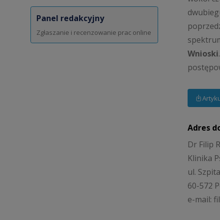
dwubieg
Panel redakcyjny
poprzedz
Zgłaszanie i recenzowanie prac online
spektru
Wnioski
postępow
Artyk
Adres d
Dr Filip
Klinika P
ul. Szpit
60-572 
e-mail: 