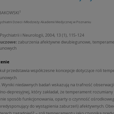
1
YBAKOWSKI
Psychiatrii Dzieci i Młodzieży Akademii Medycznej w Poznaniu
sychiatrii i Neurologii, 2004, 13 (1), 115-124
luczowe:
zaburzenia afektywne dwubiegunowe, temperame
unowych
zenie
ykuł przedstawia współczesne koncepcje dotyczące roli te
unowych.
. Wyniki niedawnych badań wskazują na trafność obserwacji
no-depresyjnej, który zakładał, że temperament rozumian
znie sposób funkcjonowania, oparty o czynność ośrodkowe
predysponujący do wystąpienia zaburzeń) afektywnych. Ob
terech zagadnień? – roli temperamentu jako czynnika pre