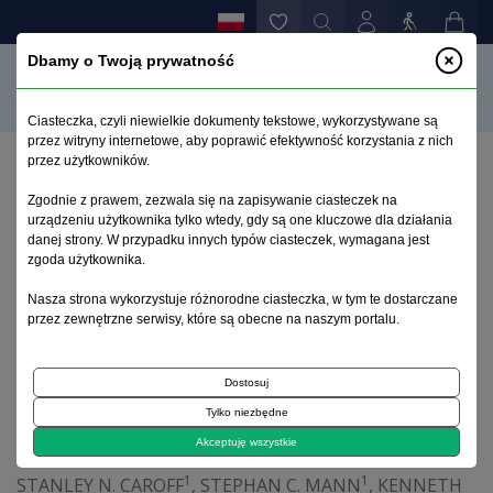
Dbamy o Twoją prywatność
Ciasteczka, czyli niewielkie dokumenty tekstowe, wykorzystywane są
przez witryny internetowe, aby poprawić efektywność korzystania z nich
przez użytkowników.
Strona główna
>
Archiwum
>
zeszyt 4
>
Późne dyskinezy
Zgodnie z prawem, zezwala się na zapisywanie ciasteczek na
urządzeniu użytkownika tylko wtedy, gdy są one kluczowe dla działania
danej strony. W przypadku innych typów ciasteczek, wymagana jest
Archiwum 1992–2014
zgoda użytkownika.
Nasza strona wykorzystuje różnorodne ciasteczka, w tym te dostarczane
2004, tom 13, zeszyt 4
przez zewnętrzne serwisy, które są obecne na naszym portalu.
Artykuł poglądowy
Dostosuj
Tylko niezbędne
Późne dyskinezy
Akceptuję wszystkie
1
1
STANLEY N. CAROFF
,
STEPHAN C. MANN
,
KENNETH