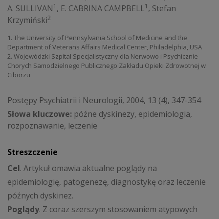
1
1
A. SULLIVAN
,
E. CABRINA CAMPBELL
,
Stefan
2
Krzymiński
1. The University of Pennsylvania School of Medicine and the
Department of Veterans Affairs Medical Center, Philadelphia, USA
2. Wojewódzki Szpital Specjalistyczny dla Nerwowo i Psychicznie
Chorych Samodzielnego Publicznego Zakładu Opieki Zdrowotnej w
Ciborzu
Postępy Psychiatrii i Neurologii, 2004, 13 (4), 347-354
Słowa kluczowe:
późne dyskinezy, epidemiologia,
rozpoznawanie, leczenie
Streszczenie
Cel
. Artykuł omawia aktualne poglądy na
epidemiologię, patogenezę, diagnostykę oraz leczenie
późnych dyskinez.
Poglądy
. Z coraz szerszym stosowaniem atypowych