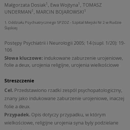
1
1
Małgorzata Dosiak
,
Ewa Wojtyna
,
TOMASZ
1
1
UNDERMAN
,
MARCIN BOJAROWSKI
1. Oddziału Psychiatrycznego SPZOZ - Szpital Miejski Nr 2 w Rudzie
Śląskiej
Postępy Psychiatrii i Neurologii 2005; 14 (supl. 1/20): 19-
106
Słowa kluczowe:
indukowane zaburzenie urojeniowe,
folie a deux, urojenia religijne, urojenia wielkościowe
Streszczenie
Cel.
Przedstawiono rzadki zespól psychopatologiczny,
znany jako indukowane zaburzenie urojeniowe, inaczej
folie a deux.
Przypadek.
Opis dotyczy przypadku, w którym
wielkościowe, religijne urojenia syna byly podzielane