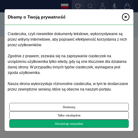
Dbamy o Twoją prywatność
Ciasteczka, czyli niewielkie dokumenty tekstowe, wykorzystywane są
przez witryny internetowe, aby poprawić efektywność korzystania z nich
przez użytkowników.
Strona główna
>
Archiwum
>
suplement 1
>
Zgodnie z prawem, zezwala się na zapisywanie ciasteczek na
Indukowane zaburzenie urojeniowe
urządzeniu użytkownika tylko wtedy, gdy są one kluczowe dla działania
danej strony. W przypadku innych typów ciasteczek, wymagana jest
zgoda użytkownika.
Archiwum 1992–2014
Nasza strona wykorzystuje różnorodne ciasteczka, w tym te dostarczane
przez zewnętrzne serwisy, które są obecne na naszym portalu.
2005, tom 14, suplement 1
Dostosuj
Opis przypadku
Tylko niezbędne
Indukowane zaburzenie urojeniowe
Akceptuję wszystkie