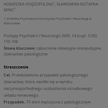
1
AGNIESZKA KSIĘŻOPOLSKA
,
SŁAWOMIRA KOTAPKA-
1
MINC
1. III Klinika Psychiatryczna Instytutu Psychiatrii i Neurologii w
Warszawie
Postępy Psychiatrii i Neurologii 2005; 14 (supl. 1/20):
110-106
Słowa kluczowe:
zaburzenie obsesyjno-kompulsyjne,
zbieractwo patologiczne
Streszczenie
Cel.
Przedstawiono przypadek patologicznego
zbieractwa, które nasiliło się w wyniku
naczyniopochodnego uszkodzenia ośrodkowego
układu nerwowego.
Przypadek.
73-letni mężczyzna z patologicznym