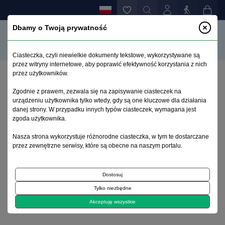
Dbamy o Twoją prywatność
Ciasteczka, czyli niewielkie dokumenty tekstowe, wykorzystywane są
przez witryny internetowe, aby poprawić efektywność korzystania z nich
przez użytkowników.
Strona główna
>
Archiwum
>
suplement 1
>
Zgodnie z prawem, zezwala się na zapisywanie ciasteczek na
Patologiczne zbieractwo
urządzeniu użytkownika tylko wtedy, gdy są one kluczowe dla działania
danej strony. W przypadku innych typów ciasteczek, wymagana jest
zgoda użytkownika.
Archiwum 1992–2014
Nasza strona wykorzystuje różnorodne ciasteczka, w tym te dostarczane
przez zewnętrzne serwisy, które są obecne na naszym portalu.
2005, tom 14, suplement 1
Dostosuj
Opis przypadku
Tylko niezbędne
Patologiczne zbieractwo
Akceptuję wszystkie