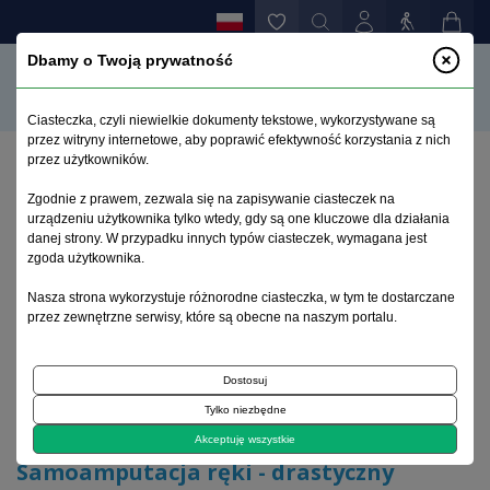
Dbamy o Twoją prywatność
Ciasteczka, czyli niewielkie dokumenty tekstowe, wykorzystywane są
przez witryny internetowe, aby poprawić efektywność korzystania z nich
przez użytkowników.
Strona główna
>
Archiwum
>
suplement 1
>
Zgodnie z prawem, zezwala się na zapisywanie ciasteczek na
Samoamputacja ręki - drastyczny przypadek
urządzeniu użytkownika tylko wtedy, gdy są one kluczowe dla działania
samouszkodzenia u pacjenta psychotycznego
danej strony. W przypadku innych typów ciasteczek, wymagana jest
zgoda użytkownika.
Archiwum 1992–2014
Nasza strona wykorzystuje różnorodne ciasteczka, w tym te dostarczane
przez zewnętrzne serwisy, które są obecne na naszym portalu.
2005, tom 14, suplement 1
Dostosuj
Tylko niezbędne
Opis przypadku
Akceptuję wszystkie
Samoamputacja ręki - drastyczny