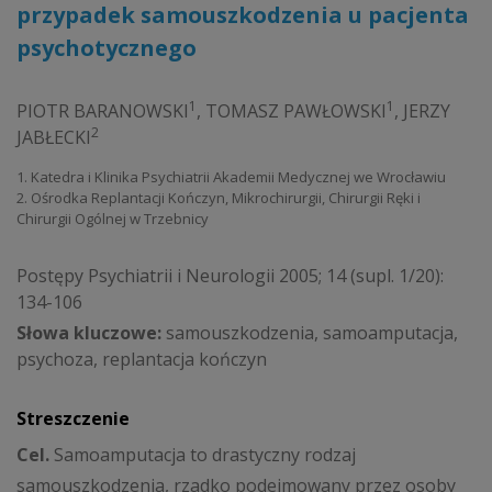
przypadek samouszkodzenia u pacjenta
psychotycznego
1
1
PIOTR BARANOWSKI
,
TOMASZ PAWŁOWSKI
,
JERZY
2
JABŁECKI
1. Katedra i Klinika Psychiatrii Akademii Medycznej we Wrocławiu
2. Ośrodka Replantacji Kończyn, Mikrochirurgii, Chirurgii Ręki i
Chirurgii Ogólnej w Trzebnicy
Postępy Psychiatrii i Neurologii 2005; 14 (supl. 1/20):
134-106
Słowa kluczowe:
samouszkodzenia, samoamputacja,
psychoza, replantacja kończyn
Streszczenie
Cel.
Samoamputacja to drastyczny rodzaj
samouszkodzenia, rzadko podejmowany przez osoby