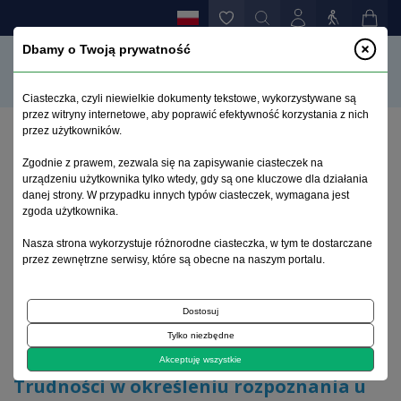
Dbamy o Twoją prywatność
Ciasteczka, czyli niewielkie dokumenty tekstowe, wykorzystywane są
przez witryny internetowe, aby poprawić efektywność korzystania z nich
przez użytkowników.
Strona główna
>
Archiwum
>
suplement 1
>
Zgodnie z prawem, zezwala się na zapisywanie ciasteczek na
Trudności w określeniu rozpoznania u trzech młodych
urządzeniu użytkownika tylko wtedy, gdy są one kluczowe dla działania
pacjentek z objawami zwiastunowymi schizofrenii
danej strony. W przypadku innych typów ciasteczek, wymagana jest
zgoda użytkownika.
Archiwum 1992–2014
Nasza strona wykorzystuje różnorodne ciasteczka, w tym te dostarczane
przez zewnętrzne serwisy, które są obecne na naszym portalu.
2005, tom 14, suplement 1
Dostosuj
Tylko niezbędne
Opis przypadku
Akceptuję wszystkie
Trudności w określeniu rozpoznania u