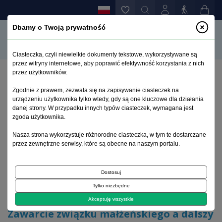
Dbamy o Twoją prywatność
Ciasteczka, czyli niewielkie dokumenty tekstowe, wykorzystywane są
przez witryny internetowe, aby poprawić efektywność korzystania z nich
przez użytkowników.
Strona główna
>
Archiwum
>
suplement 1
>
Zgodnie z prawem, zezwala się na zapisywanie ciasteczek na
Zawarcie związku małżeńskiego a dalszy przebieg
urządzeniu użytkownika tylko wtedy, gdy są one kluczowe dla działania
schizofrenii
danej strony. W przypadku innych typów ciasteczek, wymagana jest
zgoda użytkownika.
Archiwum 1992–2014
Nasza strona wykorzystuje różnorodne ciasteczka, w tym te dostarczane
przez zewnętrzne serwisy, które są obecne na naszym portalu.
2005, tom 14, suplement 1
Dostosuj
Tylko niezbędne
Opis przypadku
Akceptuję wszystkie
Zawarcie związku małżeńskiego a dalszy