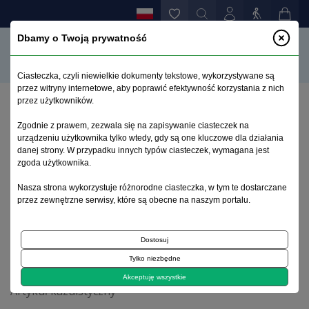
Dbamy o Twoją prywatność
Ciasteczka, czyli niewielkie dokumenty tekstowe, wykorzystywane są
przez witryny internetowe, aby poprawić efektywność korzystania z nich
przez użytkowników.
Strona główna
>
Archiwum
>
zeszyt 1
>
Zgodnie z prawem, zezwala się na zapisywanie ciasteczek na
Problemy z oceną wysokiego prawdopodobieństwa
urządzeniu użytkownika tylko wtedy, gdy są one kluczowe dla działania
powtórzenia czynu o znacznej społecznej
danej strony. W przypadku innych typów ciasteczek, wymagana jest
szkodliwości
zgoda użytkownika.
Nasza strona wykorzystuje różnorodne ciasteczka, w tym te dostarczane
przez zewnętrzne serwisy, które są obecne na naszym portalu.
Archiwum 1992–2014
Dostosuj
2006, tom 15, zeszyt 1
Tylko niezbędne
Akceptuję wszystkie
Artykuł kazuistyczny