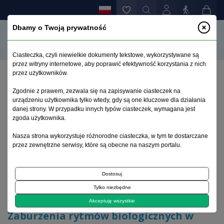
Dbamy o Twoją prywatność
Ciasteczka, czyli niewielkie dokumenty tekstowe, wykorzystywane są
przez witryny internetowe, aby poprawić efektywność korzystania z nich
przez użytkowników.
Strona główna
>
Archiwum
>
zeszyt 3
>
Zgodnie z prawem, zezwala się na zapisywanie ciasteczek na
Zaburzenia rytmów biologicznych w depresji -
urządzeniu użytkownika tylko wtedy, gdy są one kluczowe dla działania
poszukiwanie nowych strategii terapeutycznych
danej strony. W przypadku innych typów ciasteczek, wymagana jest
zgoda użytkownika.
Archiwum 1992–2014
Nasza strona wykorzystuje różnorodne ciasteczka, w tym te dostarczane
przez zewnętrzne serwisy, które są obecne na naszym portalu.
2006, tom 15, zeszyt 3
Dostosuj
Tylko niezbędne
Artykuł poglądowy
Akceptuję wszystkie
Zaburzenia rytmów biologicznych w