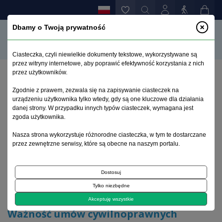
Dbamy o Twoją prywatność
Ciasteczka, czyli niewielkie dokumenty tekstowe, wykorzystywane są
przez witryny internetowe, aby poprawić efektywność korzystania z nich
przez użytkowników.
Strona główna
>
Archiwum
>
suplement 1
>
Zgodnie z prawem, zezwala się na zapisywanie ciasteczek na
Ważność umów cywilnoprawnych zawieranych przez
urządzeniu użytkownika tylko wtedy, gdy są one kluczowe dla działania
osoby z organicznymi zaburzeniami psychicznymi
danej strony. W przypadku innych typów ciasteczek, wymagana jest
zgoda użytkownika.
Archiwum 1992–2014
Nasza strona wykorzystuje różnorodne ciasteczka, w tym te dostarczane
przez zewnętrzne serwisy, które są obecne na naszym portalu.
2007, tom 16, suplement 1
Dostosuj
Tylko niezbędne
Artykuł kazuistyczny
Akceptuję wszystkie
Ważność umów cywilnoprawnych