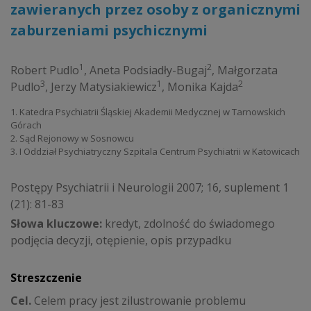
zawieranych przez osoby z organicznymi
zaburzeniami psychicznymi
1
2
Robert Pudlo
,
Aneta Podsiadły-Bugaj
,
Małgorzata
3
1
2
Pudlo
,
Jerzy Matysiakiewicz
,
Monika Kajda
1. Katedra Psychiatrii Śląskiej Akademii Medycznej w Tarnowskich
Górach
2. Sąd Rejonowy w Sosnowcu
3. I Oddział Psychiatryczny Szpitala Centrum Psychiatrii w Katowicach
Postępy Psychiatrii i Neurologii 2007; 16, suplement 1
(21): 81-83
Słowa kluczowe:
kredyt, zdolność do świadomego
podjęcia decyzji, otępienie, opis przypadku
Streszczenie
Cel.
Celem pracy jest zilustrowanie problemu