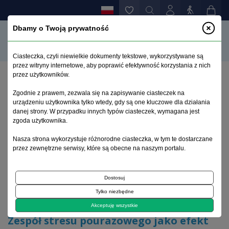
Dbamy o Twoją prywatność
Ciasteczka, czyli niewielkie dokumenty tekstowe, wykorzystywane są
przez witryny internetowe, aby poprawić efektywność korzystania z nich
przez użytkowników.
Strona główna
>
Archiwum
>
zeszyt 3
>
Zgodnie z prawem, zezwala się na zapisywanie ciasteczek na
Zespół stresu pourazowego jako efekt katastrof
urządzeniu użytkownika tylko wtedy, gdy są one kluczowe dla działania
naturalnych
danej strony. W przypadku innych typów ciasteczek, wymagana jest
zgoda użytkownika.
Archiwum 1992–2014
Nasza strona wykorzystuje różnorodne ciasteczka, w tym te dostarczane
przez zewnętrzne serwisy, które są obecne na naszym portalu.
2007, tom 16, zeszyt 3
Dostosuj
Tylko niezbędne
Artykuł poglądowy
Akceptuję wszystkie
Zespół stresu pourazowego jako efekt