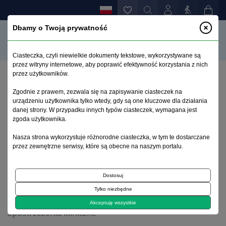
Dbamy o Twoją prywatność
Ciasteczka, czyli niewielkie dokumenty tekstowe, wykorzystywane są
przez witryny internetowe, aby poprawić efektywność korzystania z nich
przez użytkowników.
Strona główna
>
Archiwum
>
zeszyt 4
>
Zgodnie z prawem, zezwala się na zapisywanie ciasteczek na
STOPP - propozycja terapii poznawczo-behawioralnej
urządzeniu użytkownika tylko wtedy, gdy są one kluczowe dla działania
u pacjentów po pierwszym epizodzie psychozy -
danej strony. W przypadku innych typów ciasteczek, wymagana jest
program australijski
zgoda użytkownika.
Nasza strona wykorzystuje różnorodne ciasteczka, w tym te dostarczane
przez zewnętrzne serwisy, które są obecne na naszym portalu.
Archiwum 1992–2014
Dostosuj
2007, tom 16, zeszyt 4
Tylko niezbędne
Akceptuję wszystkie
Spostrzeżenia kliniczne