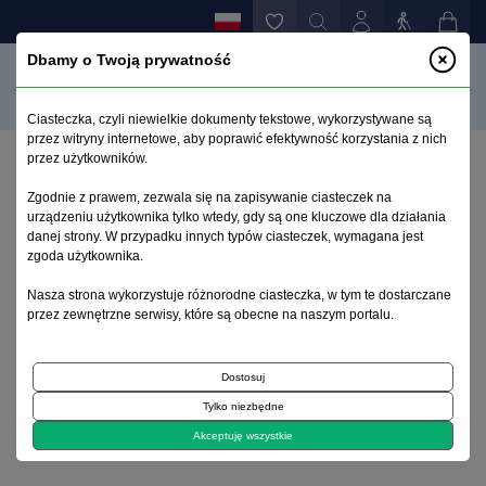
Dbamy o Twoją prywatność
Ciasteczka, czyli niewielkie dokumenty tekstowe, wykorzystywane są
przez witryny internetowe, aby poprawić efektywność korzystania z nich
przez użytkowników.
Strona główna
>
Archiwum
>
zeszyt 1
>
Zgodnie z prawem, zezwala się na zapisywanie ciasteczek na
Paprzycki LK. Prawna problematyka opiniowania psy-
urządzeniu użytkownika tylko wtedy, gdy są one kluczowe dla działania
chiatryczno-psychologicznego w postępowaniu
danej strony. W przypadku innych typów ciasteczek, wymagana jest
karnym oraz w zakresie ochrony zdrowia
zgoda użytkownika.
psychicznego. Wydawnictwo Instytutu Ekspertyz
Nasza strona wykorzystuje różnorodne ciasteczka, w tym te dostarczane
Sadowych. Kraków; 2006
przez zewnętrzne serwisy, które są obecne na naszym portalu.
Archiwum 1992–2014
Dostosuj
Tylko niezbędne
Akceptuję wszystkie
2008, tom 17, zeszyt 1