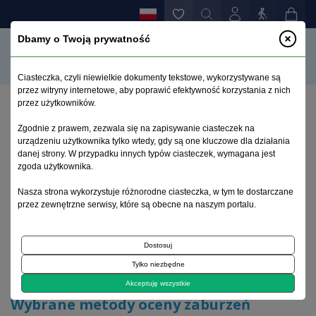
Dbamy o Twoją prywatność
Ciasteczka, czyli niewielkie dokumenty tekstowe, wykorzystywane są
przez witryny internetowe, aby poprawić efektywność korzystania z nich
przez użytkowników.
Strona główna
>
Archiwum
>
zeszyt 1
>
Zgodnie z prawem, zezwala się na zapisywanie ciasteczek na
Wybrane metody oceny zaburzeń autonomicznych w
urządzeniu użytkownika tylko wtedy, gdy są one kluczowe dla działania
chorobie Parkinsona
danej strony. W przypadku innych typów ciasteczek, wymagana jest
zgoda użytkownika.
Archiwum 1992–2014
Nasza strona wykorzystuje różnorodne ciasteczka, w tym te dostarczane
przez zewnętrzne serwisy, które są obecne na naszym portalu.
2008, tom 17, zeszyt 1
Dostosuj
Tylko niezbędne
Artykuł oryginalny
Akceptuję wszystkie
Wybrane metody oceny zaburzeń