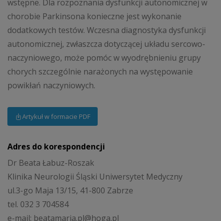
wstępne. Dla rozpoznania dysfunkcji autonomicznej w
chorobie Parkinsona konieczne jest wykonanie
dodatkowych testów. Wczesna diagnostyka dysfunkcji
autonomicznej, zwłaszcza dotyczącej układu sercowo-
naczyniowego, może pomóc w wyodrębnieniu grupy
chorych szczególnie narażonych na występowanie
powikłań naczyniowych.
Artykuł w formacie PDF
Adres do korespondencji
Dr Beata Łabuz-Roszak
Klinika Neurologii Śląski Uniwersytet Medyczny
ul.3-go Maja 13/15, 41-800 Zabrze
tel. 032 3 704584
e-mail: beatamaria.pl@hoga.pl