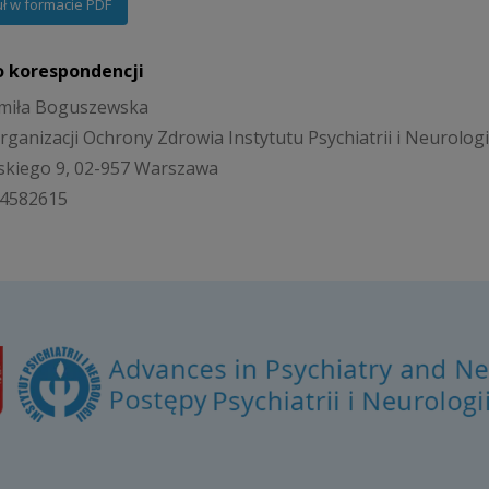
uł w formacie PDF
o korespondencji
miła Boguszewska
rganizacji Ochrony Zdrowia Instytutu Psychiatrii i Neurolog
eskiego 9, 02-957 Warszawa
2-4582615