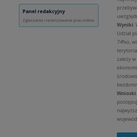
przebywa
Panel redakcyjny
uwzględn
Zgłaszanie i recenzowanie prac online
Wyniki
.
Udział p
74%o, wi
terytori
zależy w
ekonomic
środowi
bezdomn
Wnioski
postępuj
najwyższ
wojewód