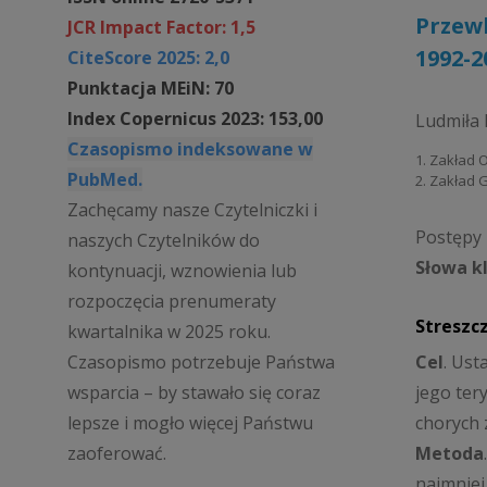
Przewl
JCR Impact Factor: 1,5
1992-2
CiteScore 2025: 2,0
Punktacja MEiN: 70
Index Copernicus 2023: 153,00
Ludmiła
Czasopismo indeksowane w
1. Zakład 
PubMed.
2. Zakład G
Zachęcamy nasze Czytelniczki i
Postępy P
naszych Czytelników do
Słowa k
kontynuacji, wznowienia lub
rozpoczęcia prenumeraty
Streszc
kwartalnika w 2025 roku.
Czasopismo potrzebuje Państwa
Cel
. Ust
wsparcia – by stawało się coraz
jego ter
lepsze i mogło więcej Państwu
chorych 
zaoferować.
Metoda
najmniej