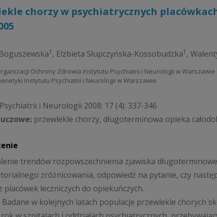
ekle chorzy w psychiatrycznych placówkach
005
1
1
 Boguszewska
,
Elżbieta Słupczyńska-Kossobudzka
,
Walent
Organizacji Ochrony Zdrowia Instytutu Psychiatrii i Neurologii w Warszawie
enetyki Instytutu Psychiatrii i Neurologii w Warszawie
sychiatrii i Neurologii 2008; 17 (4): 337-346
luczowe:
przewlekle chorzy, długoterminowa opieka całod
zenie
alenie trendów rozpowszechnienia zjawiska długoterminowej
ytorialnego zróżnicowania, odpowiedź na pytanie, czy następu
z placówek leczniczych do opiekuńczych.
. Badane w kolejnych latach populacje przewlekle chorych sk
 rok w szpitalach i oddziałach psychiatrycznych, przebywa