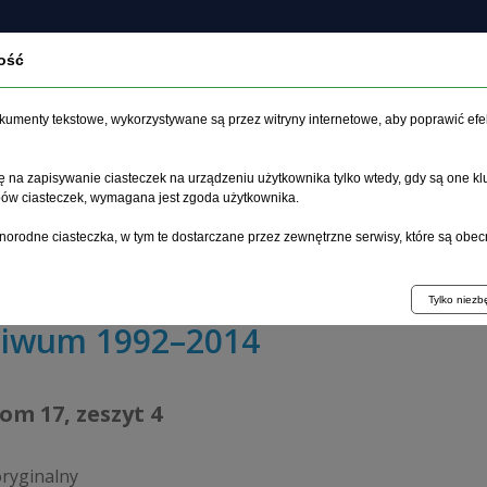
ość
czasopiśmie
Archiwum
Etyka
Instrukcja dla auto
dokumenty tekstowe, wykorzystywane są przez witryny internetowe, aby poprawić efe
 na zapisywanie ciasteczek na urządzeniu użytkownika tylko wtedy, gdy są one kl
ypów ciasteczek, wymagana jest zgoda użytkownika.
główna
>
Archiwum
>
zeszyt 4
>
norodne ciasteczka, w tym te dostarczane przez zewnętrzne serwisy, które są obec
le chorzy w psychiatrycznych placówkach leczniczych i o
Tylko niez
hiwum 1992–2014
tom 17, zeszyt 4
oryginalny