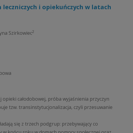
 leczniczych i opiekuńczych w latach
2
yna Szirkowiec
obowa
 opieki całodobowej, próba wyjaśnienia przyczyn
je tzw. transinstytucjonalizacja, czyli przesuwanie
ładają się z trzech podgrup: przebywający co
jący w końcu roku w domach pomocy społecznej oraz