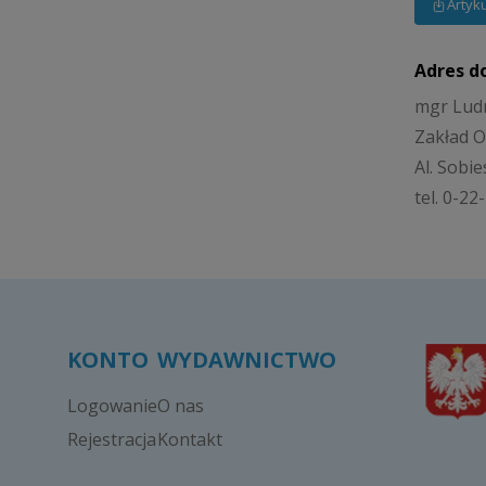
Artyk
Adres d
mgr Lud
Zakład O
Al. Sobi
tel. 0-2
KONTO
WYDAWNICTWO
Logowanie
O nas
Rejestracja
Kontakt