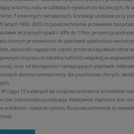
jący w końcu roku w zakładach opiekuńczo leczniczych. W an
iono 7 zmiennych niezależnych, korelacje ustalano przy 
 W latach 1992-2005 rozpowszechnienie przewlekle hospitali
lacówek leczniczych spadł z 43% do 11%o, proporcja podop
elu chorych przeniesiono do placówek opiekuńczo-leczniczy
alnie, wskaźniki najwyższe często przekraczają dwukrotnie w
 pewnym stopniu od odsetka ludności wiejskiej w województwa
znej, oraz od dostępności następujących placówek: oddział
skowych domów samopomocy dla psychicznie chorych, domó
ych.
. W ciągu 13 badanych lat rozpowszechnienie przewlekle ho
e tzw. transinstytucjonalizacja. Relatywnie najniższe jest
e w łódzkim i świętokrzyskim. Rozpowszechnienie w niewielk
ztwie.