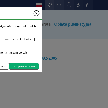
rów
Kontakt
Prenumerata
Opłata publikacyjna
ktywność korzystania z nich
uczowe dla działania danej
ne na naszym portalu.
piekuńczych w latach 1992-2005
będne
Akceptuję wszystkie