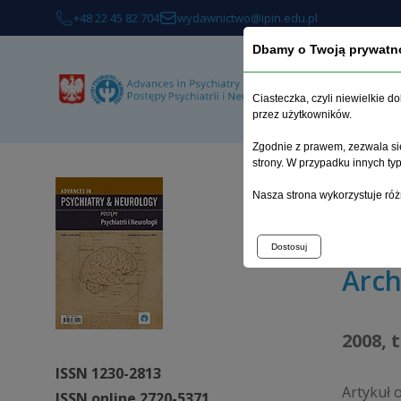
+48 22 45 82 704
wydawnictwo@ipin.edu.pl
Dbamy o Twoją prywatn
O 
Ciasteczka, czyli niewielkie 
przez użytkowników.
Zgodnie z prawem, zezwala się
strony. W przypadku innych t
Strona 
Nasza strona wykorzystuje róż
Przewlek
Dostosuj
Arc
2008, 
ISSN 1230-2813
Artykuł 
ISSN online 2720-5371