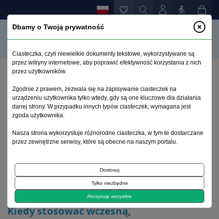
Dbamy o Twoją prywatność
Ciasteczka, czyli niewielkie dokumenty tekstowe, wykorzystywane są
przez witryny internetowe, aby poprawić efektywność korzystania z nich
przez użytkowników.
Strona główna
>
Archiwum
>
zeszyt 1
>
Zgodnie z prawem, zezwala się na zapisywanie ciasteczek na
Kiedy stosować wczesną, średnioterminową i późną
urządzeniu użytkownika tylko wtedy, gdy są one kluczowe dla działania
interwencję w psychozie
danej strony. W przypadku innych typów ciasteczek, wymagana jest
zgoda użytkownika.
Archiwum 1992–2014
Nasza strona wykorzystuje różnorodne ciasteczka, w tym te dostarczane
przez zewnętrzne serwisy, które są obecne na naszym portalu.
2009, tom 18, zeszyt 1
Dostosuj
Tylko niezbędne
Komentarze - Forum World Psychiatry
Akceptuję wszystkie
Kiedy stosować wczesną,