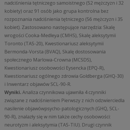
nadciśnienia tętniczego samoistnego (52 mężczyzn i 32
kobiety) oraz 91 osób jako grupa kontrolna bez
rozpoznania nadciśnienia tętniczego (56 mężczyzn i 35
kobiet). Zastosowano następujące narzędzia: Skalę
wrogości Cooka-Medleya (CMHS), Skalę aleksytymii
Toronto (TAS-20), Kwestionariusz aleksytymii
Bermonda-Vorsta (BVAQ), Skalę dostosowania
społecznego Marlowa-Crowna (MCSDS),
Kwestionariusz osobowości Eysencka (EPQ-R),
Kwestionariusz ogólnego zdrowia Goldberga (GHQ-30)
i Inwentarz objawów SCL-90-R.
Wyniki.
Analiza czynnikowa ujawniła 4 czynniki
związane z nadciśnieniem Pierwszy z nich odzwierciedla
nasilenie objawówpsycho-patologicznych (GHQ, SCL-
90-R), znalazły się w nim także cechy osobowości:
neurotyzm i aleksytymia (TAS-TIU). Drugi czynnik