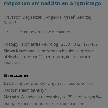
rozpoznaniem nadciśnienia tętniczego
1
1
Krzysztof Małyszczak
,
Angelika Pyszel
,
Andrzej
1
Szuba
1. Katedra i Klinika Psychiatrii AM we Wrocławiu
Postępy Psychiatrii i Neurologii 2009; 18 (2): 127-132
Słowa kluczowe:
samoistne nadciśnienie tętnicze,
aleksytymia, wrogość, neurotyzm, dostosowanie
społeczne
Streszczenie
Cel.
Oceny związku wybranych cech osobowości z
nadciśnieniem tętniczym.
Metoda.
W badaniu uczestniczyło 175 osób, w tym 84
osoby leczone stacjonarnie z rozpoznaniem