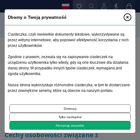
Dbamy o Twoją prywatność
Ciasteczka, czyli niewielkie dokumenty tekstowe, wykorzystywane są
przez witryny internetowe, aby poprawić efektywność korzystania z nich
przez użytkowników.
Strona główna
>
Archiwum
>
zeszyt 2
>
Zgodnie z prawem, zezwala się na zapisywanie ciasteczek na
Cechy osobowości związane z rozpoznaniem
urządzeniu użytkownika tylko wtedy, gdy są one kluczowe dla działania
nadciśnienia tętniczego
danej strony. W przypadku innych typów ciasteczek, wymagana jest
zgoda użytkownika.
Archiwum 1992–2014
Nasza strona wykorzystuje różnorodne ciasteczka, w tym te dostarczane
przez zewnętrzne serwisy, które są obecne na naszym portalu.
2009, tom 18, zeszyt 2
Dostosuj
Tylko niezbędne
Artykuł oryginalny
Akceptuję wszystkie
Cechy osobowości związane z