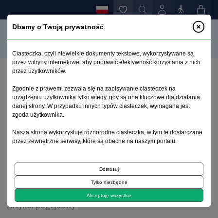
Dbamy o Twoją prywatność
Ciasteczka, czyli niewielkie dokumenty tekstowe, wykorzystywane są
przez witryny internetowe, aby poprawić efektywność korzystania z nich
przez użytkowników.
Strona główna
>
Archiwum
>
zeszyt 2
>
Zgodnie z prawem, zezwala się na zapisywanie ciasteczek na
Otępienie semantyczne - znaczenie wywiadu oraz
urządzeniu użytkownika tylko wtedy, gdy są one kluczowe dla działania
oceny neuropsychologicznej w diagnostyce
danej strony. W przypadku innych typów ciasteczek, wymagana jest
różnicowej
zgoda użytkownika.
Nasza strona wykorzystuje różnorodne ciasteczka, w tym te dostarczane
przez zewnętrzne serwisy, które są obecne na naszym portalu.
Archiwum 1992–2014
Dostosuj
2009, tom 18, zeszyt 2
Tylko niezbędne
Akceptuję wszystkie
Artykuł poglądowy