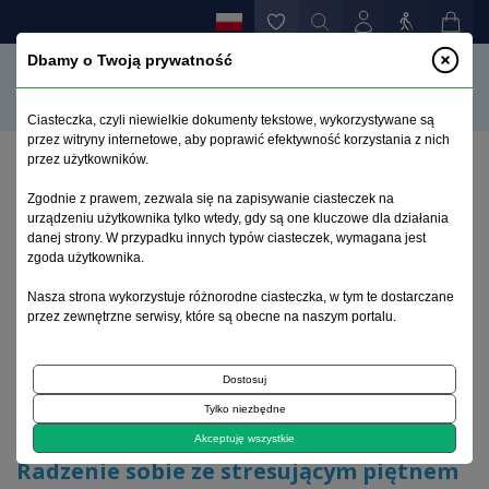
Dbamy o Twoją prywatność
Ciasteczka, czyli niewielkie dokumenty tekstowe, wykorzystywane są
przez witryny internetowe, aby poprawić efektywność korzystania z nich
przez użytkowników.
Strona główna
>
Archiwum
>
zeszyt 2
>
Zgodnie z prawem, zezwala się na zapisywanie ciasteczek na
Radzenie sobie ze stresującym piętnem choroby
urządzeniu użytkownika tylko wtedy, gdy są one kluczowe dla działania
przenoszonej drogą płciową
danej strony. W przypadku innych typów ciasteczek, wymagana jest
zgoda użytkownika.
Archiwum 1992–2014
Nasza strona wykorzystuje różnorodne ciasteczka, w tym te dostarczane
przez zewnętrzne serwisy, które są obecne na naszym portalu.
2009, tom 18, zeszyt 2
Dostosuj
Tylko niezbędne
Artykuł oryginalny
Akceptuję wszystkie
Radzenie sobie ze stresującym piętnem