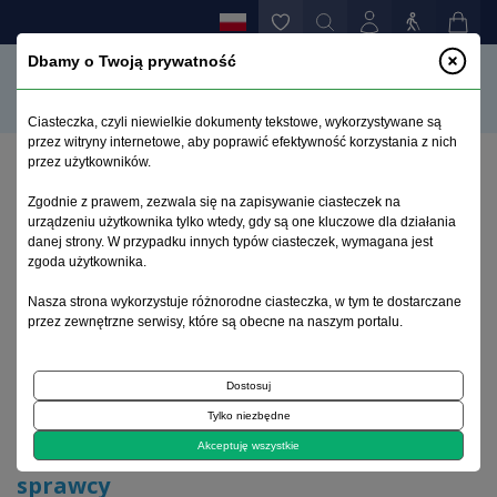
Dbamy o Twoją prywatność
Ciasteczka, czyli niewielkie dokumenty tekstowe, wykorzystywane są
przez witryny internetowe, aby poprawić efektywność korzystania z nich
przez użytkowników.
Strona główna
>
Archiwum
>
zeszyt 2
>
Zgodnie z prawem, zezwala się na zapisywanie ciasteczek na
Wątpliwości dotyczące poczytalności sprawcy
urządzeniu użytkownika tylko wtedy, gdy są one kluczowe dla działania
danej strony. W przypadku innych typów ciasteczek, wymagana jest
zgoda użytkownika.
Archiwum 1992–2014
Nasza strona wykorzystuje różnorodne ciasteczka, w tym te dostarczane
przez zewnętrzne serwisy, które są obecne na naszym portalu.
2009, tom 18, zeszyt 2
Dostosuj
List do redakcji
Tylko niezbędne
Wątpliwości dotyczące poczytalności
Akceptuję wszystkie
sprawcy