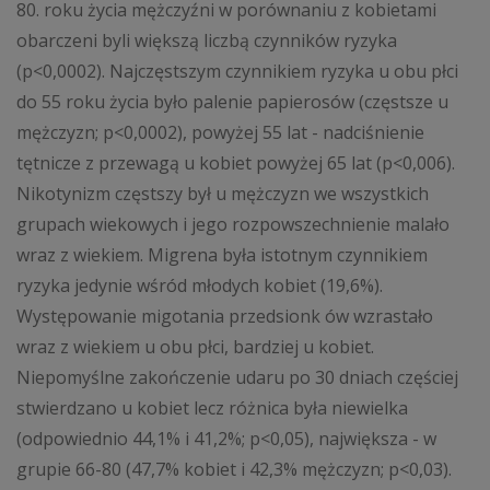
80. roku życia mężczyźni w porównaniu z kobietami
obarczeni byli większą liczbą czynników ryzyka
(p<0,0002). Najczęstszym czynnikiem ryzyka u obu płci
do 55 roku życia było palenie papierosów (częstsze u
mężczyzn; p<0,0002), powyżej 55 lat - nadciśnienie
tętnicze z przewagą u kobiet powyżej 65 lat (p<0,006).
Nikotynizm częstszy był u mężczyzn we wszystkich
grupach wiekowych i jego rozpowszechnienie malało
wraz z wiekiem. Migrena była istotnym czynnikiem
ryzyka jedynie wśród młodych kobiet (19,6%).
Występowanie migotania przedsionk ów wzrastało
wraz z wiekiem u obu płci, bardziej u kobiet.
Niepomyślne zakończenie udaru po 30 dniach częściej
stwierdzano u kobiet lecz różnica była niewielka
(odpowiednio 44,1% i 41,2%; p<0,05), największa - w
grupie 66-80 (47,7% kobiet i 42,3% mężczyzn; p<0,03).