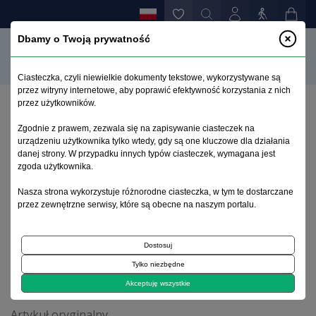
Dbamy o Twoją prywatność
Ciasteczka, czyli niewielkie dokumenty tekstowe, wykorzystywane są
przez witryny internetowe, aby poprawić efektywność korzystania z nich
przez użytkowników.
Strona główna
>
Archiwum
>
zeszyt 3
>
Zgodnie z prawem, zezwala się na zapisywanie ciasteczek na
Profil czynników ryzyka i 30-dniowe następstwa
urządzeniu użytkownika tylko wtedy, gdy są one kluczowe dla działania
udaru u mężczyzn i kobiet z pierwszym w życiu
danej strony. W przypadku innych typów ciasteczek, wymagana jest
udarem niedokrwiennym mózgu - analiza 4802
zgoda użytkownika.
pacjentów z lozańskiego rejestru udarowego
Nasza strona wykorzystuje różnorodne ciasteczka, w tym te dostarczane
przez zewnętrzne serwisy, które są obecne na naszym portalu.
Archiwum 1992–2014
Dostosuj
Tylko niezbędne
2009, tom 18, zeszyt 3
Akceptuję wszystkie
Artykuł oryginalny