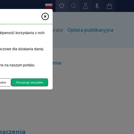
rów
Kontakt
Prenumerata
Opłata publikacyjna
ktywność korzystania z nich
uczowe dla działania danej
może mieć różne znaczenia
ne na naszym portalu.
będne
Akceptuję wszystkie
naczenia