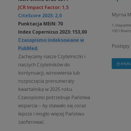
JCR Impact Factor: 1,5
Myrna M
CiteScore 2025: 2,0
Punktacja MEiN: 70
1. Departme
1051 River
Index Copernicus 2023: 153,00
Czasopismo indeksowane w
Postępy P
PubMed.
Zachęcamy nasze Czytelniczki i
Artyk
naszych Czytelników do
kontynuacji, wznowienia lub
rozpoczęcia prenumeraty
kwartalnika w 2025 roku.
Czasopismo potrzebuje Państwa
wsparcia – by stawało się coraz
lepsze i mogło więcej Państwu
zaoferować.