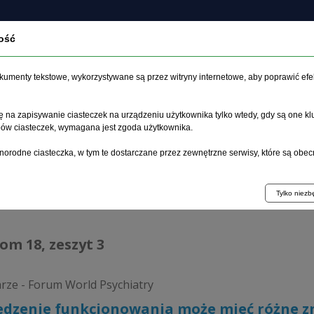
ość
czasopiśmie
Archiwum
Etyka
Instrukcja dla auto
dokumenty tekstowe, wykorzystywane są przez witryny internetowe, aby poprawić efe
 na zapisywanie ciasteczek na urządzeniu użytkownika tylko wtedy, gdy są one kl
ypów ciasteczek, wymagana jest zgoda użytkownika.
główna
>
Archiwum
>
zeszyt 3
>
Upośledzenie funkcjonowania 
norodne ciasteczka, w tym te dostarczane przez zewnętrzne serwisy, które są obec
hiwum 1992–2014
Tylko niez
tom 18, zeszyt 3
ze - Forum World Psychiatry
edzenie funkcjonowania może mieć różne z