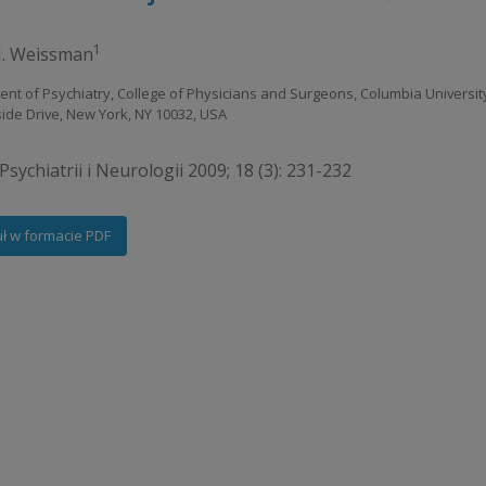
1
. Weissman
nt of Psychiatry, College of Physicians and Surgeons, Columbia University,
side Drive, New York, NY 10032, USA
sychiatrii i Neurologii 2009; 18 (3): 231-232
uł w formacie PDF