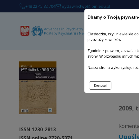
+48 22 45 82 704
wydawnictwo@ipin.edu.pl
Dbamy o Twoją prywatn
O 
Ciasteczka, czyli niewielkie 
przez użytkowników.
Zgodnie z prawem, zezwala się
strony. W przypadku innych t
Strona 
Nasza strona wykorzystuje róż
Arc
Dostosuj
2009, 
Komentar
ISSN 1230-2813
Upośl
ISSN online 2720-5371