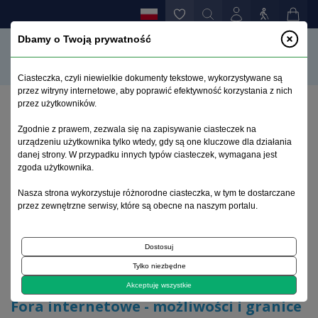
Dbamy o Twoją prywatność
Ciasteczka, czyli niewielkie dokumenty tekstowe, wykorzystywane są
przez witryny internetowe, aby poprawić efektywność korzystania z nich
przez użytkowników.
Strona główna
>
Archiwum
>
zeszyt 4
>
Zgodnie z prawem, zezwala się na zapisywanie ciasteczek na
Fora internetowe - możliwości i granice na
urządzeniu użytkownika tylko wtedy, gdy są one kluczowe dla działania
przykładzie forum schizofrenii
danej strony. W przypadku innych typów ciasteczek, wymagana jest
zgoda użytkownika.
Archiwum 1992–2014
Nasza strona wykorzystuje różnorodne ciasteczka, w tym te dostarczane
przez zewnętrzne serwisy, które są obecne na naszym portalu.
2009, tom 18, zeszyt 4
Dostosuj
Tylko niezbędne
Artykuł specjalny
Akceptuję wszystkie
Fora internetowe - możliwości i granice