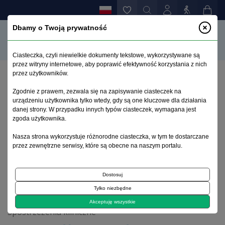
Dbamy o Twoją prywatność
Ciasteczka, czyli niewielkie dokumenty tekstowe, wykorzystywane są
przez witryny internetowe, aby poprawić efektywność korzystania z nich
przez użytkowników.
Strona główna
>
Archiwum
>
zeszyt 4
>
Zgodnie z prawem, zezwala się na zapisywanie ciasteczek na
Skuteczność realizacji środka zabezpieczającego w
urządzeniu użytkownika tylko wtedy, gdy są one kluczowe dla działania
kontekście opinii o braku przesłanek do jego
danej strony. W przypadku innych typów ciasteczek, wymagana jest
kontynuacji
zgoda użytkownika.
Nasza strona wykorzystuje różnorodne ciasteczka, w tym te dostarczane
przez zewnętrzne serwisy, które są obecne na naszym portalu.
Archiwum 1992–2014
Dostosuj
2009, tom 18, zeszyt 4
Tylko niezbędne
Akceptuję wszystkie
Spostrzeżenia kliniczne