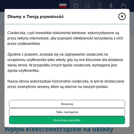
Dbamy o Twoją prywatność
Ciasteczka, czyli niewielkie dokumenty tekstowe, wykorzystywane są
przez witryny internetowe, aby poprawić efektywność korzystania z nich
przez użytkowników.
Strona główna
>
Archiwum
>
zeszyt 4
>
Zgodnie z prawem, zezwala się na zapisywanie ciasteczek na
Wpływ elektrowstrząsów na układy
urządzeniu użytkownika tylko wtedy, gdy są one kluczowe dla działania
oksydoredukcyjne w zaburzeniach psychicznych
danej strony. W przypadku innych typów ciasteczek, wymagana jest
zgoda użytkownika.
Archiwum 1992–2014
Nasza strona wykorzystuje różnorodne ciasteczka, w tym te dostarczane
przez zewnętrzne serwisy, które są obecne na naszym portalu.
2009, tom 18, zeszyt 4
Dostosuj
Tylko niezbędne
Artykuł poglądowy
Akceptuję wszystkie
Wpływ elektrowstrząsów na układy