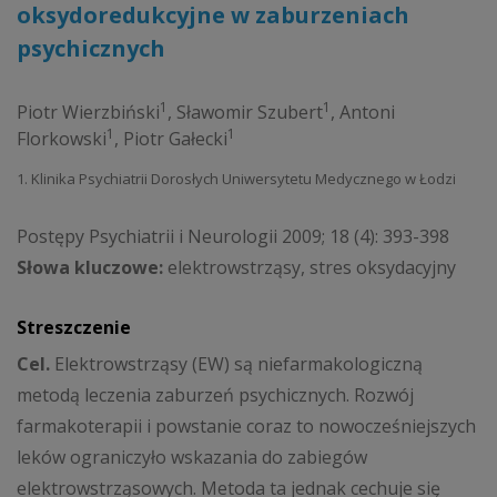
oksydoredukcyjne w zaburzeniach
psychicznych
1
1
Piotr Wierzbiński
,
Sławomir Szubert
,
Antoni
1
1
Florkowski
,
Piotr Gałecki
1. Klinika Psychiatrii Dorosłych Uniwersytetu Medycznego w Łodzi
Postępy Psychiatrii i Neurologii 2009; 18 (4): 393-398
Słowa kluczowe:
elektrowstrząsy, stres oksydacyjny
Streszczenie
Cel.
Elektrowstrząsy (EW) są niefarmakologiczną
metodą leczenia zaburzeń psychicznych. Rozwój
farmakoterapii i powstanie coraz to nowocześniejszych
leków ograniczyło wskazania do zabiegów
elektrowstrząsowych. Metoda ta jednak cechuje się