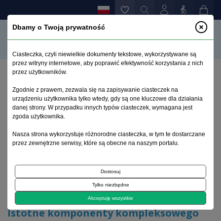
Dbamy o Twoją prywatność
Ciasteczka, czyli niewielkie dokumenty tekstowe, wykorzystywane są
przez witryny internetowe, aby poprawić efektywność korzystania z nich
przez użytkowników.
Strona główna
>
Archiwum
>
zeszyt 1
>
Zgodnie z prawem, zezwala się na zapisywanie ciasteczek na
Istotne komponenty kompleksowego systemu
urządzeniu użytkownika tylko wtedy, gdy są one kluczowe dla działania
leczenia zaburzeń odżywania
danej strony. W przypadku innych typów ciasteczek, wymagana jest
zgoda użytkownika.
Archiwum 1992–2014
Nasza strona wykorzystuje różnorodne ciasteczka, w tym te dostarczane
przez zewnętrzne serwisy, które są obecne na naszym portalu.
2010, tom 19, zeszyt 1
Dostosuj
Tylko niezbędne
Forum World Psychiatry
Akceptuję wszystkie
Istotne komponenty kompleksowego