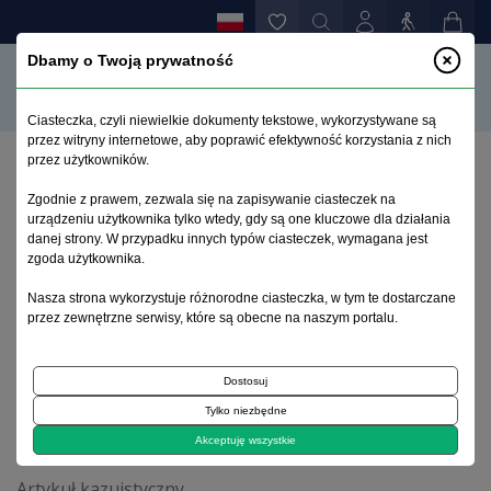
Dbamy o Twoją prywatność
Ciasteczka, czyli niewielkie dokumenty tekstowe, wykorzystywane są
przez witryny internetowe, aby poprawić efektywność korzystania z nich
przez użytkowników.
Strona główna
>
Archiwum
>
zeszyt 1
>
Zgodnie z prawem, zezwala się na zapisywanie ciasteczek na
Czy zdanie „czuję się obserwowany” – zawsze znaczy
urządzeniu użytkownika tylko wtedy, gdy są one kluczowe dla działania
to samo? Znaczenie kliniczne błędnego opisu i
danej strony. W przypadku innych typów ciasteczek, wymagana jest
atrybucji swoich stanów przez pacjentów leczonych z
zgoda użytkownika.
rozpoznaniem schizofrenii – opis przypadku
Nasza strona wykorzystuje różnorodne ciasteczka, w tym te dostarczane
przez zewnętrzne serwisy, które są obecne na naszym portalu.
Archiwum 1992–2014
Dostosuj
Tylko niezbędne
2011, tom 20, zeszyt 1
Akceptuję wszystkie
Artykuł kazuistyczny