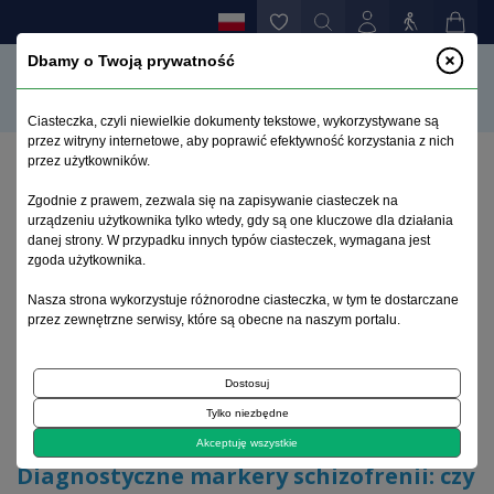
Dbamy o Twoją prywatność
Ciasteczka, czyli niewielkie dokumenty tekstowe, wykorzystywane są
przez witryny internetowe, aby poprawić efektywność korzystania z nich
przez użytkowników.
Strona główna
>
Archiwum
>
zeszyt 3
>
Zgodnie z prawem, zezwala się na zapisywanie ciasteczek na
Diagnostyczne markery schizofrenii: czy naprawdę
urządzeniu użytkownika tylko wtedy, gdy są one kluczowe dla działania
wiemy, czego szukamy?
danej strony. W przypadku innych typów ciasteczek, wymagana jest
zgoda użytkownika.
Archiwum 1992–2014
Nasza strona wykorzystuje różnorodne ciasteczka, w tym te dostarczane
przez zewnętrzne serwisy, które są obecne na naszym portalu.
2011, tom 20, zeszyt 3
Dostosuj
Tylko niezbędne
Komentarze - Forum World Psychiatry
Akceptuję wszystkie
Diagnostyczne markery schizofrenii: czy