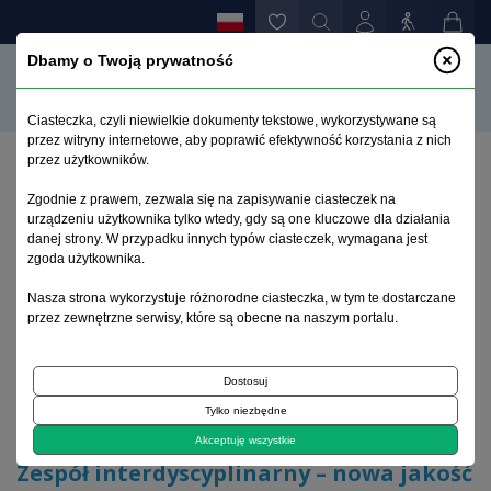
Dbamy o Twoją prywatność
Ciasteczka, czyli niewielkie dokumenty tekstowe, wykorzystywane są
przez witryny internetowe, aby poprawić efektywność korzystania z nich
przez użytkowników.
Strona główna
>
Archiwum
>
zeszyt 3
>
Zgodnie z prawem, zezwala się na zapisywanie ciasteczek na
Zespół interdyscyplinarny – nowa jakość w opiece
urządzeniu użytkownika tylko wtedy, gdy są one kluczowe dla działania
środowiskowej
danej strony. W przypadku innych typów ciasteczek, wymagana jest
zgoda użytkownika.
Archiwum 1992–2014
Nasza strona wykorzystuje różnorodne ciasteczka, w tym te dostarczane
przez zewnętrzne serwisy, które są obecne na naszym portalu.
2011, tom 20, zeszyt 3
Dostosuj
Tylko niezbędne
Praca oryginalna
Akceptuję wszystkie
Zespół interdyscyplinarny – nowa jakość