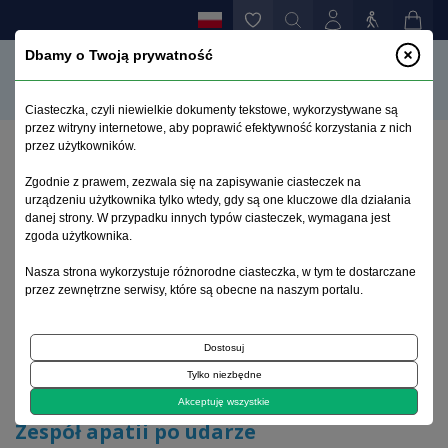
Dbamy o Twoją prywatność
Ciasteczka, czyli niewielkie dokumenty tekstowe, wykorzystywane są
przez witryny internetowe, aby poprawić efektywność korzystania z nich
przez użytkowników.
Strona główna
>
Archiwum
>
zeszyt 4
>
Zgodnie z prawem, zezwala się na zapisywanie ciasteczek na
Zespół apatii po udarze niedokrwiennym mózgu –
urządzeniu użytkownika tylko wtedy, gdy są one kluczowe dla działania
prezentacja przypadku i przegląd piśmiennictwa
danej strony. W przypadku innych typów ciasteczek, wymagana jest
zgoda użytkownika.
Archiwum 1992–2014
Nasza strona wykorzystuje różnorodne ciasteczka, w tym te dostarczane
przez zewnętrzne serwisy, które są obecne na naszym portalu.
2011, tom 20, zeszyt 4
Dostosuj
Tylko niezbędne
Artykuł kazuistyczny
Akceptuję wszystkie
Zespół apatii po udarze