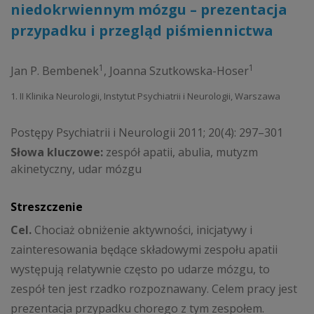
niedokrwiennym mózgu – prezentacja
przypadku i przegląd piśmiennictwa
1
1
Jan P. Bembenek
,
Joanna Szutkowska-Hoser
1. II Klinika Neurologii, Instytut Psychiatrii i Neurologii, Warszawa
Postępy Psychiatrii i Neurologii 2011; 20(4): 297–301
Słowa kluczowe:
zespół apatii, abulia, mutyzm
akinetyczny, udar mózgu
Streszczenie
Cel.
Chociaż obniżenie aktywności, inicjatywy i
zainteresowania będące składowymi zespołu apatii
występują relatywnie często po udarze mózgu, to
zespół ten jest rzadko rozpoznawany. Celem pracy jest
prezentacja przypadku chorego z tym zespołem.