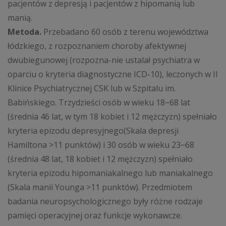
pacjentów z depresją i pacjentów z hipomanią lub
manią.
Metoda.
Przebadano 60 osób z terenu województwa
łódzkiego, z rozpoznaniem choroby afektywnej
dwubiegunowej (rozpozna-nie ustalał psychiatra w
oparciu o kryteria diagnostyczne ICD-10), leczonych w II
Klinice Psychiatrycznej CSK lub w Szpitalu im.
Babińskiego. Trzydzieści osób w wieku 18‒68 lat
(średnia 46 lat, w tym 18 kobiet i 12 mężczyzn) spełniało
kryteria epizodu depresyjnego(Skala depresji
Hamiltona >11 punktów) i 30 osób w wieku 23‒68
(średnia 48 lat, 18 kobiet i 12 mężczyzn) spełniało
kryteria epizodu hipomaniakalnego lub maniakalnego
(Skala manii Younga >11 punktów). Przedmiotem
badania neuropsychologicznego były różne rodzaje
pamięci operacyjnej oraz funkcje wykonawcze.