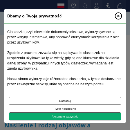
Dbamy o Twoją prywatność
Ciasteczka, czyli niewielkie dokumenty tekstowe, wykorzystywane są
przez witryny internetowe, aby poprawić efektywność korzystania z nich
przez użytkowników.
Strona główna
>
Archiwum
>
zeszyt 1
>
Zgodnie z prawem, zezwala się na zapisywanie ciasteczek na
Nasilenie i rodzaj objawów a funkcjonowanie
urządzeniu użytkownika tylko wtedy, gdy są one kluczowe dla działania
poznawcze w chorobie afektywnej dwubiegunowej
danej strony. W przypadku innych typów ciasteczek, wymagana jest
zgoda użytkownika.
Archiwum 1992–2014
Nasza strona wykorzystuje różnorodne ciasteczka, w tym te dostarczane
przez zewnętrzne serwisy, które są obecne na naszym portalu.
2012, tom 21, zeszyt 1
Dostosuj
Tylko niezbędne
Artykuł oryginalny
Akceptuję wszystkie
Nasilenie i rodzaj objawów a