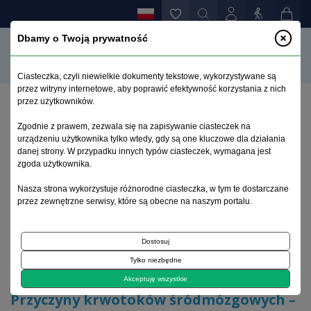
Dbamy o Twoją prywatność
Ciasteczka, czyli niewielkie dokumenty tekstowe, wykorzystywane są
przez witryny internetowe, aby poprawić efektywność korzystania z nich
przez użytkowników.
Strona główna
>
Archiwum
>
zeszyt 1
>
Zgodnie z prawem, zezwala się na zapisywanie ciasteczek na
Przyczyny krwotoków śródmózgowych –
urządzeniu użytkownika tylko wtedy, gdy są one kluczowe dla działania
epidemiologiczny punkt widzenia
danej strony. W przypadku innych typów ciasteczek, wymagana jest
zgoda użytkownika.
Archiwum 1992–2014
Nasza strona wykorzystuje różnorodne ciasteczka, w tym te dostarczane
przez zewnętrzne serwisy, które są obecne na naszym portalu.
2012, tom 21, zeszyt 1
Dostosuj
Tylko niezbędne
Artykuł poglądowy
Akceptuję wszystkie
Przyczyny krwotoków śródmózgowych –