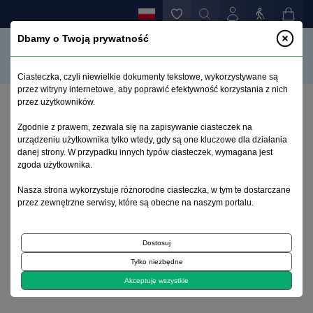
Dbamy o Twoją prywatność
Ciasteczka, czyli niewielkie dokumenty tekstowe, wykorzystywane są
przez witryny internetowe, aby poprawić efektywność korzystania z nich
przez użytkowników.
Strona główna
>
Archiwum
>
zeszyt 1
>
Zgodnie z prawem, zezwala się na zapisywanie ciasteczek na
Rola terapeuty oczami pacjenta
urządzeniu użytkownika tylko wtedy, gdy są one kluczowe dla działania
danej strony. W przypadku innych typów ciasteczek, wymagana jest
zgoda użytkownika.
Archiwum 1992–2014
Nasza strona wykorzystuje różnorodne ciasteczka, w tym te dostarczane
przez zewnętrzne serwisy, które są obecne na naszym portalu.
2012, tom 21, zeszyt 1
Dostosuj
Artykuł specjalny
Tylko niezbędne
Rola terapeuty oczami pacjenta
Akceptuję wszystkie