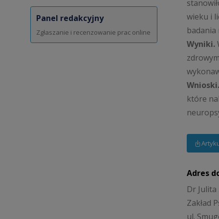
stanowił
wieku i 
Panel redakcyjny
badania 
Zgłaszanie i recenzowanie prac online
Wyniki.
zdrowymi
wykonaw
Wnioski
które na
neuropsy
Artyk
Adres d
Dr Julita
Zakład Ps
ul. Smug