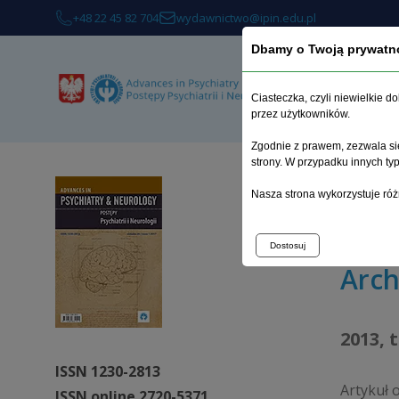
+48 22 45 82 704
wydawnictwo@ipin.edu.pl
Dbamy o Twoją prywatn
O 
Ciasteczka, czyli niewielkie 
przez użytkowników.
Zgodnie z prawem, zezwala się
strony. W przypadku innych t
Strona 
Nasza strona wykorzystuje róż
Funkcjo
Dostosuj
Arc
2013, 
ISSN 1230-2813
Artykuł 
ISSN online 2720-5371