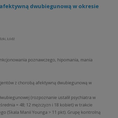
 afektywną dwubiegunową w okresie
dzki, Łódź
nkcjonowania poznawczego, hipomania, mania
cjentów z chorobą afektywną dwubiegunową w
ubiegunowej (rozpoznanie ustalił psychiatra w
średnia = 48; 12 mężczyzn i 18 kobiet) w trakcie
ego (Skala Manii Younga > 11 pkt). Grupę kontrolną