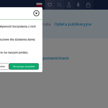
rów
Kontakt
Prenumerata
Opłata publikacyjna
ktywność korzystania z nich
uczowe dla działania danej
ne na naszym portalu.
iegunową w okresie hipomanii/manii
będne
Akceptuję wszystkie