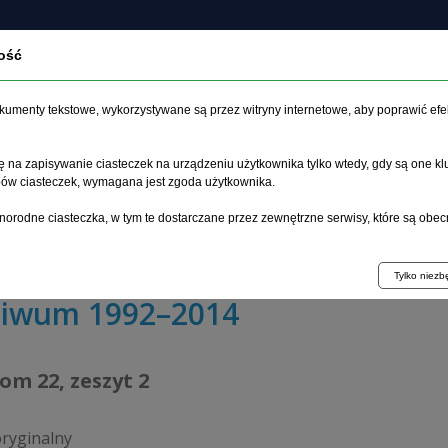
ość
czasopiśmie
Archiwum
Etyka
Instrukcja dla auto
dokumenty tekstowe, wykorzystywane są przez witryny internetowe, aby poprawić efe
 na zapisywanie ciasteczek na urządzeniu użytkownika tylko wtedy, gdy są one kl
ypów ciasteczek, wymagana jest zgoda użytkownika.
główna
>
Archiwum
>
zeszyt 2
>
norodne ciasteczka, w tym te dostarczane przez zewnętrzne serwisy, które są obec
nowanie poznawcze pacjentów z chorobą afektywną dwub
Tylko niez
hiwum 1992–2014
tom 22, zeszyt 2
oryginalny