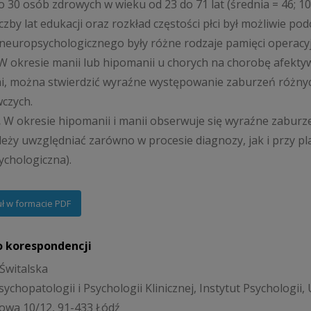
o 30 osób zdrowych w wieku od 23 do 71 lat (średnia = 46; 10
liczby lat edukacji oraz rozkład częstości płci był możliwie 
neuropsychologicznego były różne rodzaje pamięci operacy
W okresie manii lub hipomanii u chorych na chorobę afek
, można stwierdzić wyraźne występowanie zaburzeń różnych
czych.
.
W okresie hipomanii i manii obserwuje się wyraźne zaburze
leży uwzględniać zarówno w procesie diagnozy, jak i przy pla
chologiczna).
uł w formacie PDF
o korespondencji
 Świtalska
ychopatologii i Psychologii Klinicznej, Instytut Psychologii,
owa 10/12, 91-433 Łódź