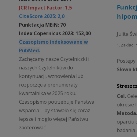
Funkc
JCR Impact Factor: 1,5
hipom
CiteScore 2025: 2,0
Punktacja MEiN: 70
Index Copernicus 2023: 153,00
Julita Św
Czasopismo indeksowane w
1. Zakład P
PubMed.
Zachęcamy nasze Czytelniczki i
Postępy P
naszych Czytelników do
Słowa k
kontynuacji, wznowienia lub
rozpoczęcia prenumeraty
Streszc
kwartalnika w 2025 roku.
Cel.
Cele
Czasopismo potrzebuje Państwa
okresie 
wsparcia – by stawało się coraz
Metoda
lepsze i mogło więcej Państwu
oparciu o
zaoferować.
badania 