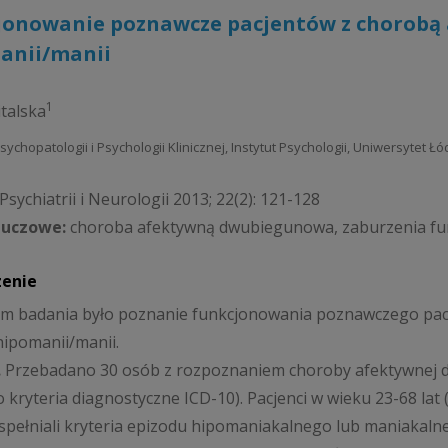
jonowanie poznawcze pacjentów z chorobą
anii/manii
1
italska
sychopatologii i Psychologii Klinicznej, Instytut Psychologii, Uniwersytet Łó
sychiatrii i Neurologii 2013; 22(2): 121-128
luczowe:
choroba afektywną dwubiegunowa, zaburzenia fu
zenie
m badania było poznanie funkcjonowania poznawczego pa
hipomanii/manii.
.
Przebadano 30 osób z rozpoznaniem choroby afektywnej dw
 kryteria diagnostyczne ICD-10). Pacjenci w wieku 23-68 lat (
spełniali kryteria epizodu hipomaniakalnego lub maniakaln