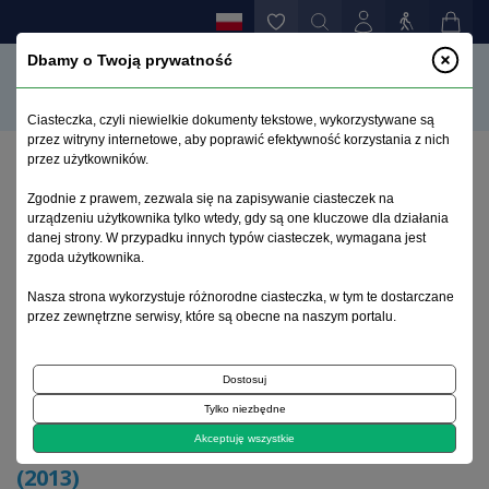
Dbamy o Twoją prywatność
Ciasteczka, czyli niewielkie dokumenty tekstowe, wykorzystywane są
przez witryny internetowe, aby poprawić efektywność korzystania z nich
przez użytkowników.
Strona główna
>
Archiwum
>
zeszyt 4
>
Zgodnie z prawem, zezwala się na zapisywanie ciasteczek na
Skorowidz słów kluczowych tomu 22 (2013)
urządzeniu użytkownika tylko wtedy, gdy są one kluczowe dla działania
danej strony. W przypadku innych typów ciasteczek, wymagana jest
zgoda użytkownika.
Archiwum 1992–2014
Nasza strona wykorzystuje różnorodne ciasteczka, w tym te dostarczane
przez zewnętrzne serwisy, które są obecne na naszym portalu.
2013, tom 22, zeszyt 4
Dostosuj
Tylko niezbędne
Skorowidz słów kluczowych tomu 22
Akceptuję wszystkie
(2013)