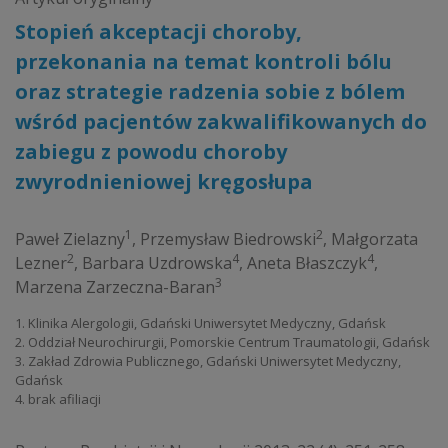
Stopień akceptacji choroby,
przekonania na temat kontroli bólu
oraz strategie radzenia sobie z bólem
wśród pacjentów zakwalifikowanych do
zabiegu z powodu choroby
zwyrodnieniowej kręgosłupa
1
2
Paweł Zielazny
,
Przemysław Biedrowski
,
Małgorzata
2
4
4
Lezner
,
Barbara Uzdrowska
,
Aneta Błaszczyk
,
3
Marzena Zarzeczna-Baran
1. Klinika Alergologii, Gdański Uniwersytet Medyczny, Gdańsk
2. Oddział Neurochirurgii, Pomorskie Centrum Traumatologii, Gdańsk
3. Zakład Zdrowia Publicznego, Gdański Uniwersytet Medyczny,
Gdańsk
4. brak afiliacji