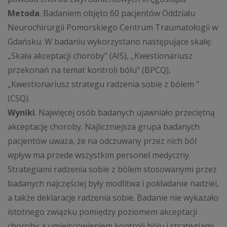
Metoda
. Badaniem objęto 60 pacjentów Oddziału
Neurochirurgii Pomorskiego Centrum Traumatołogii w
Gdańsku. W badaniu wykorzystano następujące skałę:
„Skała akceptacji choroby" (AIS), „Kwestionariusz
przekonań na temat kontroli bólu" (BPCQ),
„Kwestionariusz strategu radzenia sobie z bólem "
(CSQ).
Wyniki
. Najwięcej osób badanych ujawniało przeciętną
akceptację choroby. Najliczniejsza grupa badanych
pacjentów uważa, że na odczuwany przez nich ból
wpływ ma przede wszystkim personel medyczny.
Strategiami radzenia sobie z bólem stosowanymi przez
badanych najczęściej były modlitwa i pokładanie nadziei,
a także deklaracje radzenia sobie. Badanie nie wykazało
istotnego związku pomiędzy poziomem akceptacji
choroby a umiejscowieniem kontroli bólu i strategiami