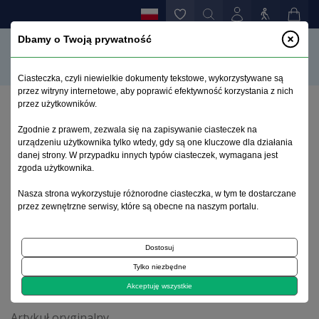
Dbamy o Twoją prywatność
Ciasteczka, czyli niewielkie dokumenty tekstowe, wykorzystywane są
przez witryny internetowe, aby poprawić efektywność korzystania z nich
przez użytkowników.
Strona główna
>
Archiwum
>
zeszyt 4
>
Zgodnie z prawem, zezwala się na zapisywanie ciasteczek na
Stopień akceptacji choroby, przekonania na temat
urządzeniu użytkownika tylko wtedy, gdy są one kluczowe dla działania
kontroli bólu oraz strategie radzenia sobie z bólem
danej strony. W przypadku innych typów ciasteczek, wymagana jest
wśród pacjentów zakwalifikowanych do zabiegu z
zgoda użytkownika.
powodu choroby zwyrodnieniowej kręgosłupa
Nasza strona wykorzystuje różnorodne ciasteczka, w tym te dostarczane
przez zewnętrzne serwisy, które są obecne na naszym portalu.
Archiwum 1992–2014
Dostosuj
Tylko niezbędne
2013, tom 22, zeszyt 4
Akceptuję wszystkie
Artykuł oryginalny