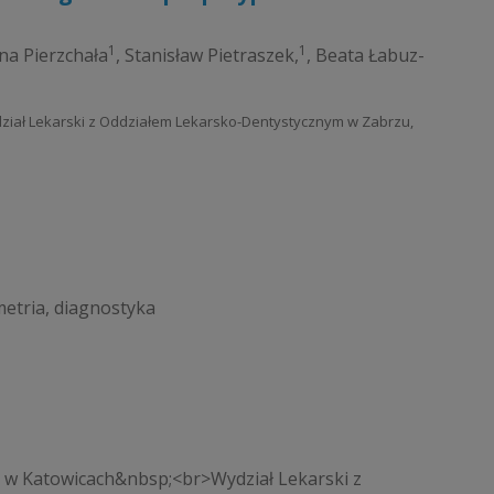
1
1
na Pierzchała
,
Stanisław Pietraszek,
,
Beata Łabuz-
ydział Lekarski z Oddziałem Lekarsko-Dentystycznym w Zabrzu,
metria, diagnostyka
o w Katowicach&nbsp;<br>Wydział Lekarski z