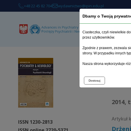
+48 22 45 82 704
wydawnictwo@ipin.edu.pl
Dbamy o Twoją prywatn
O 
Ciasteczka, czyli niewielkie 
przez użytkowników.
Zgodnie z prawem, zezwala się
strony. W przypadku innych t
Strona 
Nasza strona wykorzystuje róż
Arc
Dostosuj
2014, 
Artykuł 
ISSN 1230-2813
Drżeni
ISSN online 2720-5371