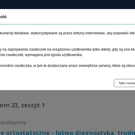
ość
czasopiśmie
Archiwum
Etyka
Instrukcja dla auto
dokumenty tekstowe, wykorzystywane są przez witryny internetowe, aby poprawić efe
 na zapisywanie ciasteczek na urządzeniu użytkownika tylko wtedy, gdy są one kl
ypów ciasteczek, wymagana jest zgoda użytkownika.
główna
>
Archiwum
>
zeszyt 1
>
Drżenie ortostatyczne – łatwa
norodne ciasteczka, w tym te dostarczane przez zewnętrzne serwisy, które są obec
hiwum 1992–2014
Tylko niez
tom 23, zeszyt 1
kazuistyczny
e ortostatyczne – łatwa diagnostyka, trud