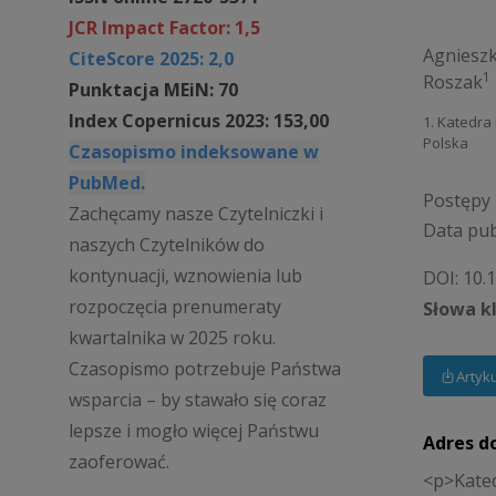
JCR Impact Factor: 1,5
Agniesz
CiteScore 2025: 2,0
1
Roszak
Punktacja MEiN: 70
Index Copernicus 2023: 153,00
1. Katedra
Polska
Czasopismo indeksowane w
PubMed.
Postępy 
Zachęcamy nasze Czytelniczki i
Data pub
naszych Czytelników do
kontynuacji, wznowienia lub
DOI:
10.
rozpoczęcia prenumeraty
Słowa k
kwartalnika w 2025 roku.
Czasopismo potrzebuje Państwa
Artyk
wsparcia – by stawało się coraz
lepsze i mogło więcej Państwu
Adres d
zaoferować.
<p>Kated