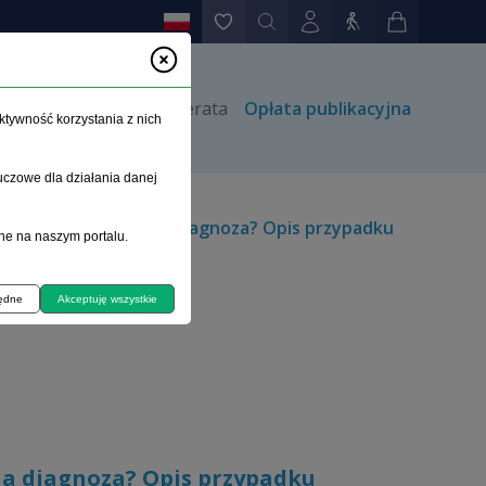
rów
Kontakt
Prenumerata
Opłata publikacyjna
ktywność korzystania z nich
uczowe dla działania danej
 diagnostyka, trudna diagnoza? Opis przypadku
ne na naszym portalu.
będne
Akceptuję wszystkie
na diagnoza? Opis przypadku