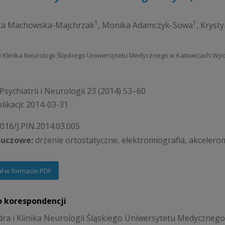
1
1
ka Machowska-Majchrzak
,
Monika Adamczyk-Sowa
,
Krysty
 i Klinika Neurologii Śląskiego Uniwersytetu Medycznego w Katowicach W
Psychiatrii i Neurologii 23 (2014) 53–60
likacji: 2014-03-31
1016/J.PIN.2014.03.005
luczowe:
drżenie ortostatyczne, elektromiografia, akcelero
uł w formacie PDF
o korespondencji
ra i Klinika Neurologii Śląskiego Uniwersytetu Medyczneg