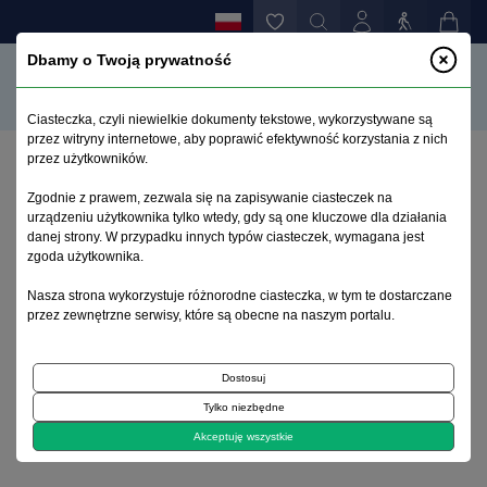
Dbamy o Twoją prywatność
Ciasteczka, czyli niewielkie dokumenty tekstowe, wykorzystywane są
przez witryny internetowe, aby poprawić efektywność korzystania z nich
przez użytkowników.
Strona główna
>
Archiwum
Zgodnie z prawem, zezwala się na zapisywanie ciasteczek na
urządzeniu użytkownika tylko wtedy, gdy są one kluczowe dla działania
danej strony. W przypadku innych typów ciasteczek, wymagana jest
Archiwum 1992–2014
zgoda użytkownika.
Nasza strona wykorzystuje różnorodne ciasteczka, w tym te dostarczane
2014
przez zewnętrzne serwisy, które są obecne na naszym portalu.
Dostosuj
zeszyt 1
zeszyt 3
Tylko niezbędne
Akceptuję wszystkie