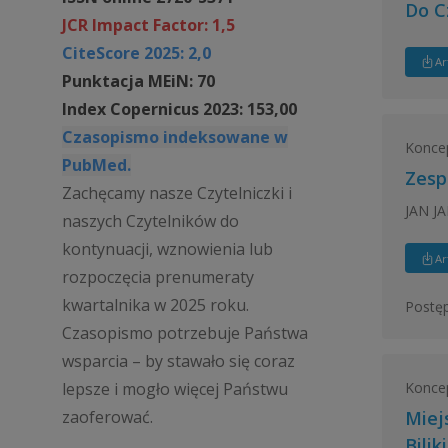
Do C
JCR Impact Factor: 1,5
CiteScore 2025: 2,0
Ar
Punktacja MEiN: 70
Index Copernicus 2023: 153,00
Czasopismo indeksowane w
Konce
PubMed.
Zesp
Zachęcamy nasze Czytelniczki i
JAN J
naszych Czytelników do
kontynuacji, wznowienia lub
Ar
rozpoczęcia prenumeraty
kwartalnika w 2025 roku.
Postęp
Czasopismo potrzebuje Państwa
wsparcia – by stawało się coraz
Konce
lepsze i mogło więcej Państwu
zaoferować.
Miej
Bilik