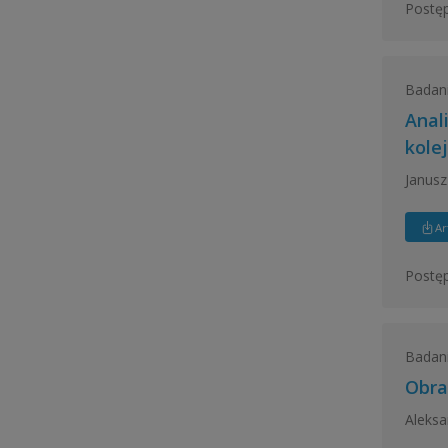
Postęp
Badan
Anal
kolej
Janusz
Ar
Postęp
Badan
Obra
Aleksa