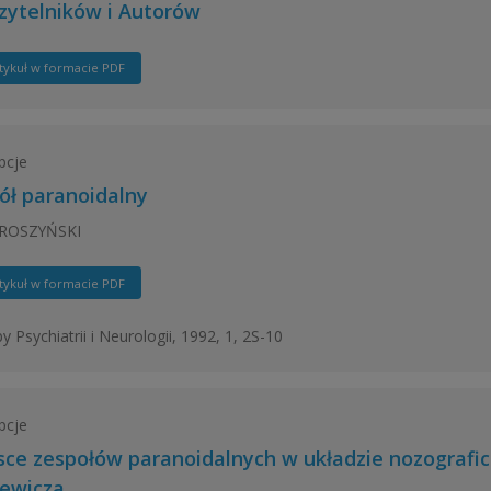
zytelników i Autorów
tykuł w formacie PDF
pcje
ół paranoidalny
AROSZYŃSKI
tykuł w formacie PDF
y Psychiatrii i Neurologii, 1992, 1, 2S-10
pcje
sce zespołów paranoidalnych w układzie nozograf
iewicza