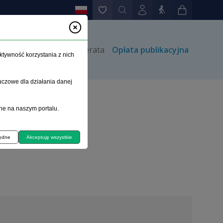
rów
Kontakt
Prenumerata
Opłata publikacyjna
ktywność korzystania z nich
uczowe dla działania danej
ne na naszym portalu.
będne
Akceptuję wszystkie