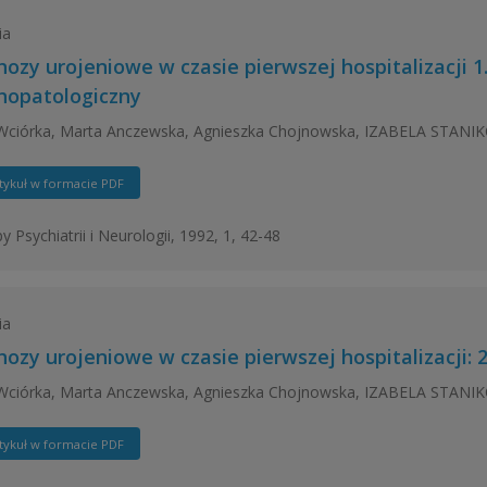
ia
hozy urojeniowe w czasie pierwszej hospitalizacji 
hopatologiczny
 Wciórka, Marta Anczewska, Agnieszka Chojnowska, IZABELA STAN
tykuł w formacie PDF
y Psychiatrii i Neurologii, 1992, 1, 42-48
ia
hozy urojeniowe w czasie pierwszej hospitalizacji: 
 Wciórka, Marta Anczewska, Agnieszka Chojnowska, IZABELA STAN
tykuł w formacie PDF