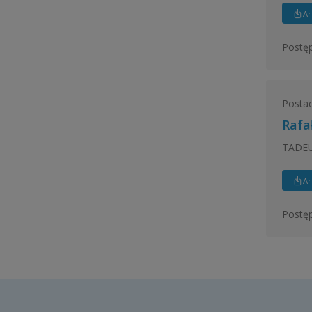
Ar
Postęp
Postac
Rafa
TADEU
Ar
Postęp