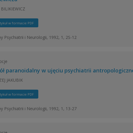
BILIKIEWICZ
tykuł w formacie PDF
y Psychiatrii i Neurologii, 1992, 1, 2S-12
pcje
ół paranoidalny w ujęciu psychiatrii antropologiczn
EJ JAKUBIK
tykuł w formacie PDF
y Psychiatrii i Neurologii, 1992, 1, 13-27
pcje