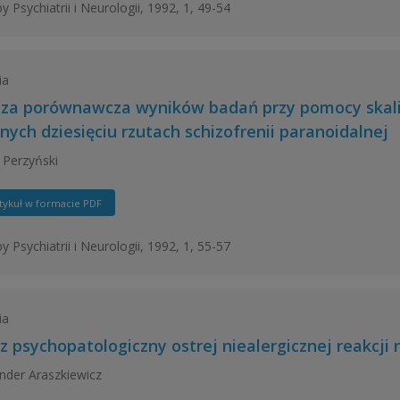
y Psychiatrii i Neurologii, 1992, 1, 49-54
ia
iza porównawcza wyników badań przy pomocy skali O
nych dziesięciu rzutach schizofrenii paranoidalnej
 Perzyński
tykuł w formacie PDF
y Psychiatrii i Neurologii, 1992, 1, 55-57
ia
z psychopatologiczny ostrej niealergicznej reakcji 
nder Araszkiewicz