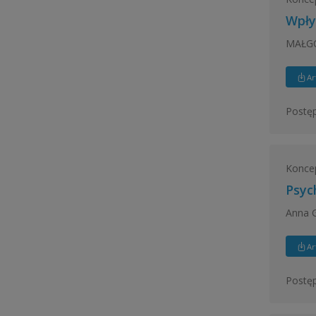
Wpły
MAŁG
Ar
Postęp
Konce
Psyc
Anna 
Ar
Postęp