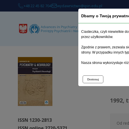
+48 22 45 82 704
wydawnictwo@ipin.edu.pl
Dbamy o Twoją prywatn
O 
Ciasteczka, czyli niewielkie 
przez użytkowników.
Zgodnie z prawem, zezwala się
strony. W przypadku innych t
Strona 
Nasza strona wykorzystuje róż
Arc
Dostosuj
1992, 
ISSN 1230-2813
Od red
ISSN online 2720-5371