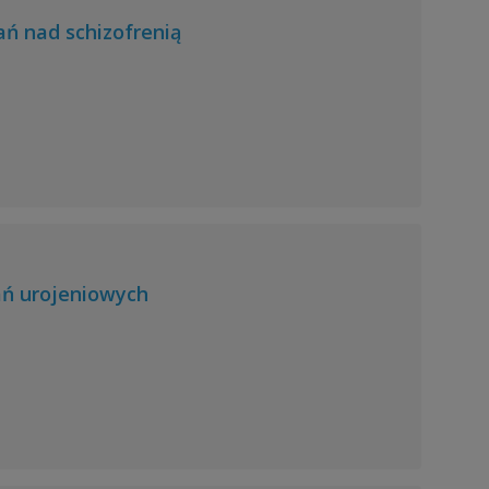
ń nad schizofrenią
ań urojeniowych