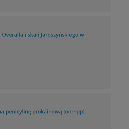
veralla i skali Jaroszyńskiego w
na penicylinę prokainową (onrnpp)