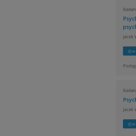
Badan
Psyc
psyc
Jacek
Ar
Postęp
Badan
Psyc
Jacek
Ar