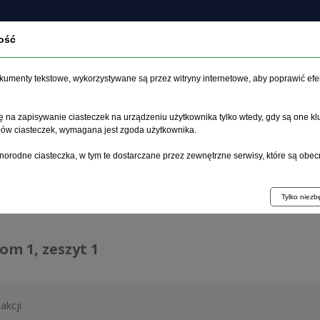
ość
czasopiśmie
Archiwum
Etyka
Instrukcja dla auto
dokumenty tekstowe, wykorzystywane są przez witryny internetowe, aby poprawić efe
 na zapisywanie ciasteczek na urządzeniu użytkownika tylko wtedy, gdy są one kl
ypów ciasteczek, wymagana jest zgoda użytkownika.
główna
>
Archiwum
>
zeszyt 1
norodne ciasteczka, w tym te dostarczane przez zewnętrzne serwisy, które są obec
hiwum 1992–2014
Tylko niez
tom 1, zeszyt 1
akcji