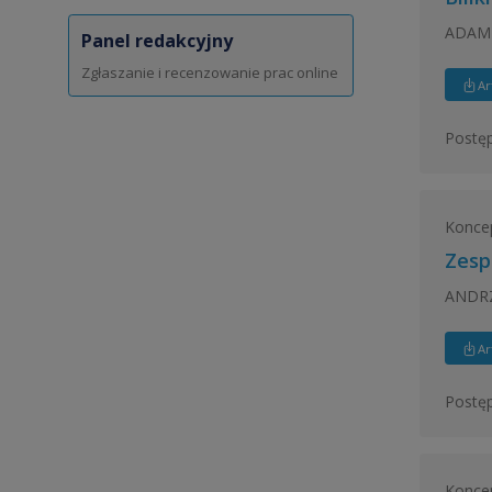
ADAM 
Panel redakcyjny
Zgłaszanie i recenzowanie prac online
Ar
Postęp
Konce
Zesp
ANDRZ
Ar
Postęp
Konce