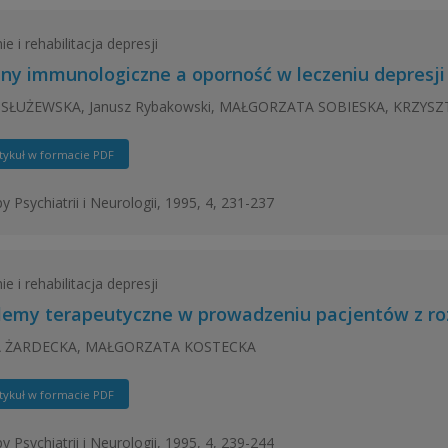
e i rehabilitacja depresji
ny immunologiczne a oporność w leczeniu depresji
SŁUŻEWSKA, Janusz Rybakowski, MAŁGORZATA SOBIESKA, KRZYS
tykuł w formacie PDF
y Psychiatrii i Neurologii, 1995, 4, 231-237
e i rehabilitacja depresji
lemy terapeutyczne w prowadzeniu pacjentów z ro
 ŻARDECKA, MAŁGORZATA KOSTECKA
tykuł w formacie PDF
y Psychiatrii i Neurologii, 1995, 4, 239-244