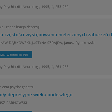
y Psychiatrii i Neurologii, 1995, 4, 253-260
e i rehabilitacja depresji
a częstości występowania nieleczonych zaburzeń d
ŁAW DĄBKOWSKI, JUSTYNA SZRAJDA, Janusz Rybakowski
tykuł w formacie PDF
y Psychiatrii i Neurologii, 1995, 4, 261-265
ienia psychogeriatrii
oły depresyjne wieku podeszłego
USZ PARNOWSKI