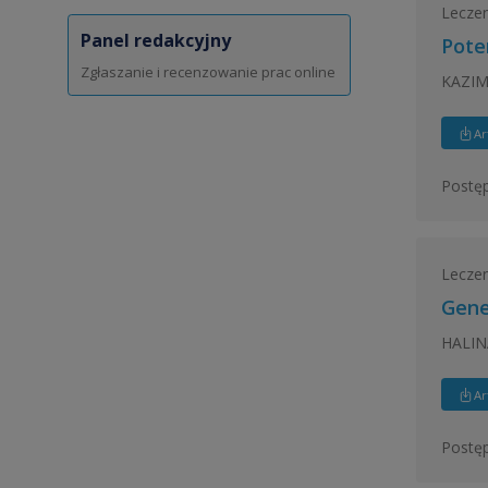
Leczeni
Panel redakcyjny
Pote
Zgłaszanie i recenzowanie prac online
KAZIM
Ar
Postęp
Leczeni
Gene
HALIN
Ar
Postęp