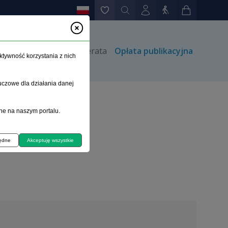
rów
Kontakt
Prenumerata
Opłata publikacyjna
ktywność korzystania z nich
uczowe dla działania danej
ne na naszym portalu.
będne
Akceptuję wszystkie