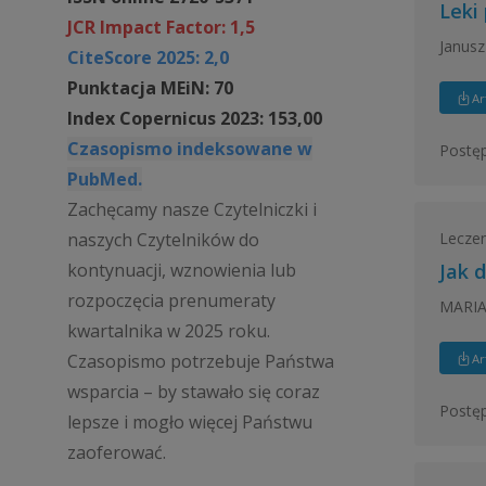
Leki
JCR Impact Factor: 1,5
Janusz
CiteScore 2025: 2,0
Punktacja MEiN: 70
Ar
Index Copernicus 2023: 153,00
Czasopismo indeksowane w
Postęp
PubMed.
Zachęcamy nasze Czytelniczki i
Leczeni
naszych Czytelników do
kontynuacji, wznowienia lub
Jak 
rozpoczęcia prenumeraty
MARIA
kwartalnika w 2025 roku.
Czasopismo potrzebuje Państwa
Ar
wsparcia – by stawało się coraz
Postęp
lepsze i mogło więcej Państwu
zaoferować.