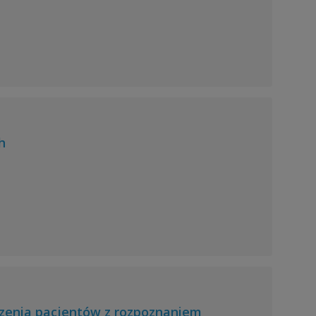
h
czenia pacjentów z rozpoznaniem