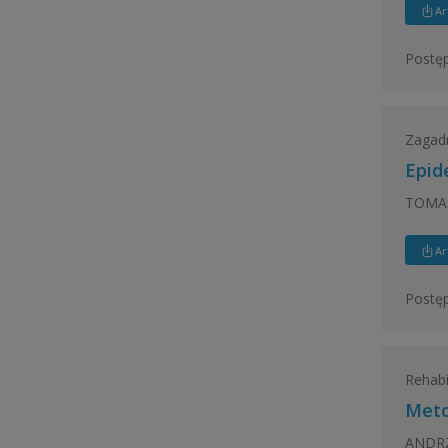
Ar
Postęp
Zagadn
Epid
TOMA
Ar
Postęp
Rehabi
Meto
ANDRZ