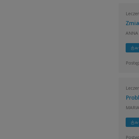
Leczeni
Zmia
ANNA 
Ar
Postęp
Leczeni
Prob
MARIA
Ar
Postęp