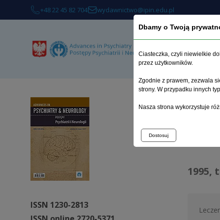
+48 22 45 82 704
wydawnictwo@ipin.edu.pl
Dbamy o Twoją prywatn
O 
Ciasteczka, czyli niewielkie 
przez użytkowników.
Zgodnie z prawem, zezwala się
strony. W przypadku innych t
Strona 
Nasza strona wykorzystuje róż
Arc
Dostosuj
1995, 
ISSN 1230-2813
Leczeni
ISSN online 2720-5371