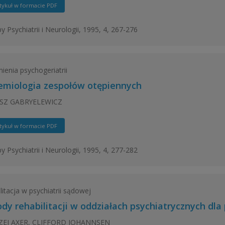
tykuł w formacie PDF
y Psychiatrii i Neurologii, 1995, 4, 267-276
ienia psychogeriatrii
emiologia zespołów otępiennych
SZ GABRYELEWICZ
tykuł w formacie PDF
y Psychiatrii i Neurologii, 1995, 4, 277-282
litacja w psychiatrii sądowej
dy rehabilitacji w oddziałach psychiatrycznych dl
EJ AXER, CLIFFORD JOHANNSEN