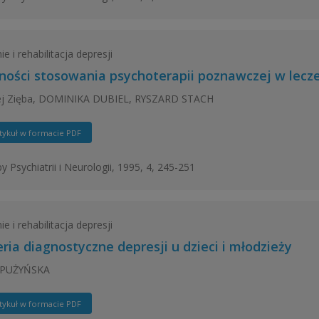
e i rehabilitacja depresji
ności stosowania psychoterapii poznawczej w lecze
ej Zięba, DOMINIKA DUBIEL, RYSZARD STACH
tykuł w formacie PDF
y Psychiatrii i Neurologii, 1995, 4, 245-251
e i rehabilitacja depresji
eria diagnostyczne depresji u dzieci i młodzieży
 PUŻYŃSKA
tykuł w formacie PDF