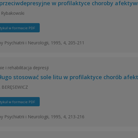
 przeciwdepresyjne w profilaktyce choroby afekty
 Rybakowski
tykuł w formacie PDF
y Psychiatrii i Neurologii, 1995, 4, 205-211
e i rehabilitacja depresji
długo stosować sole litu w profilaktyce chorób afe
 BERĘSEWICZ
tykuł w formacie PDF
y Psychiatrii i Neurologii, 1995, 4, 213-216