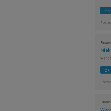
Ar
Postęp
Finans
Niek
Wanda
Ar
Postęp
Finans
Wpły