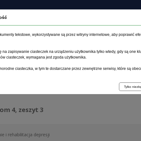
ość
czasopiśmie
Archiwum
Etyka
Instrukcja dla auto
dokumenty tekstowe, wykorzystywane są przez witryny internetowe, aby poprawić efe
 na zapisywanie ciasteczek na urządzeniu użytkownika tylko wtedy, gdy są one kl
ypów ciasteczek, wymagana jest zgoda użytkownika.
główna
>
Archiwum
>
zeszyt 3
norodne ciasteczka, w tym te dostarczane przez zewnętrzne serwisy, które są obec
hiwum 1992–2014
Tylko niez
tom 4, zeszyt 3
e i rehabilitacja depresji