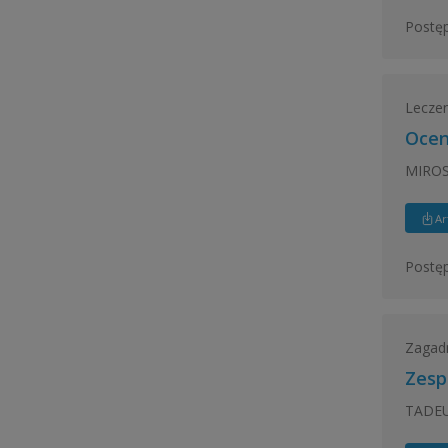
Postęp
Leczeni
Ocen
MIROS
Ar
Postęp
Zagadn
Zesp
TADE