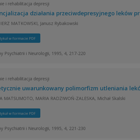
e i rehabilitacja depresji
ncjalizacja działania przeciwdepresyjnego leków p
IERZ MATKOWSKI, Janusz Rybakowski
tykuł w formacie PDF
y Psychiatrii i Neurologii, 1995, 4, 217-220
e i rehabilitacja depresji
tycznie uwarunkowany polimorfizm utleniania lek
A MATSUMOTO, MARIA RADZIWOŃ-ZALESKA, Michał Skalski
tykuł w formacie PDF
y Psychiatrii i Neurologii, 1995, 4, 221-230