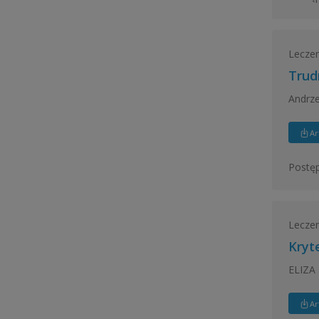
Leczeni
Trud
Andrz
Ar
Postęp
Leczeni
Kryt
ELIZA
Ar