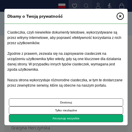
Dbamy o Twoją prywatność
Ciasteczka, czyli niewielkie dokumenty tekstowe, wykorzystywane są
przez witryny internetowe, aby poprawić efektywność korzystania z nich
przez użytkowników.
Strona główna
>
Archiwum
>
zeszyt 2
Zgodnie z prawem, zezwala się na zapisywanie ciasteczek na
urządzeniu użytkownika tylko wtedy, gdy są one kluczowe dla działania
danej strony. W przypadku innych typów ciasteczek, wymagana jest
Archiwum 1992–2014
zgoda użytkownika.
Nasza strona wykorzystuje różnorodne ciasteczka, w tym te dostarczane
1999, tom 8, zeszyt 2
przez zewnętrzne serwisy, które są obecne na naszym portalu.
Dostosuj
Na okładce
Tylko niezbędne
Jan Jonson 1603-1675
Akceptuję wszystkie
Grażyna Herczyńska