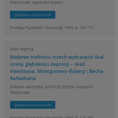
Małyszczak, Agnieszka Stępień
Artykuł w formacie PDF
Postępy Psychiatrii i Neurologii, 1999, 8, 165-172
Skale depresji
Badanie trafności trzech wybranych skal
oceny głębokości depresji – skali
Hamiltona, Montgomery-Åsberg i Becha-
Rafaelsena
JOANNA MAZUREK, ANDRZEJ KIJENA, Krzysztof
Małyszczak
Artykuł w formacie PDF
Postępy Psychiatrii i Neurologii, 1999, 8, 173-180