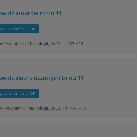
owidz autorów tomu 11
tykuł w formacie PDF
 Psychiatrii i Neurologii, 2002, li, 405-406
owidz słów kluczowych tomu 11
tykuł w formacie PDF
y Psychiatrii i Neurologii, 2002, 11, 407-410