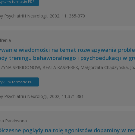
tykuł w formacie PDF
y Psychiatrii i Neurologii, 2002, 11, 365-370
frenia
wanie wiadomości na temat rozwiązywania proble
dy treningu behawioralnego i psychoedukacji w gru
ZYNA SPIRIDONOW, BEATA KASPEREK, Małgorzata Chądzyńska, Jo
tykuł w formacie PDF
y Psychiatrii i Neurologii, 2002, 11,371-381
ba Parkinsona
łczesne poglądy na rolę agonistów dopaminy w ter