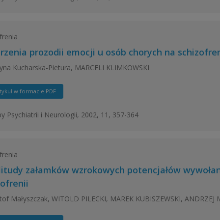
frenia
rzenia prozodii emocji u osób chorych na schizofre
zyna Kucharska-Pietura, MARCELI KLIMKOWSKI
tykuł w formacie PDF
y Psychiatrii i Neurologii, 2002, 11, 357-364
frenia
itudy załamków wzrokowych potencjałów wywołan
ofrenii
ztof Małyszczak, WITOLD PILECKI, MAREK KUBISZEWSKI, ANDRZ