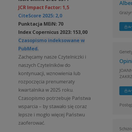
Albe
JCR Impact Factor: 1,5
Graży
CiteScore 2025: 2,0
Punktacja MEiN: 70
Ar
Index Copernicus 2023: 153,00
Czasopismo indeksowane w
PubMed.
Genety
Zachęcamy nasze Czytelniczki i
Opin
naszych Czytelników do
JOANN
kontynuacji, wznowienia lub
ZAKR
rozpoczęcia prenumeraty
kwartalnika w 2025 roku.
Ar
Czasopismo potrzebuje Państwa
Postęp
wsparcia – by stawało się coraz
lepsze i mogło więcej Państwu
zaoferować.
Schizo