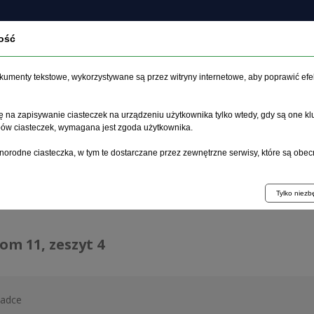
ość
czasopiśmie
Archiwum
Etyka
Instrukcja dla auto
dokumenty tekstowe, wykorzystywane są przez witryny internetowe, aby poprawić efe
 na zapisywanie ciasteczek na urządzeniu użytkownika tylko wtedy, gdy są one kl
ypów ciasteczek, wymagana jest zgoda użytkownika.
główna
>
Archiwum
>
zeszyt 4
norodne ciasteczka, w tym te dostarczane przez zewnętrzne serwisy, które są obec
hiwum 1992–2014
Tylko niez
tom 11, zeszyt 4
ładce