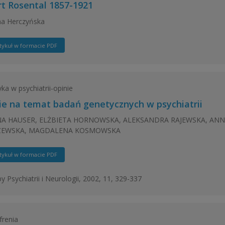
rt Rosental 1857-1921
na Herczyńska
tykuł w formacie PDF
ka w psychiatrii-opinie
ie na temat badań genetycznych w psychiatrii
A HAUSER, ELŻBIETA HORNOWSKA, ALEKSANDRA RAJEWSKA, AN
ZEWSKA, MAGDALENA KOSMOWSKA
tykuł w formacie PDF
y Psychiatrii i Neurologii, 2002, 11, 329-337
frenia