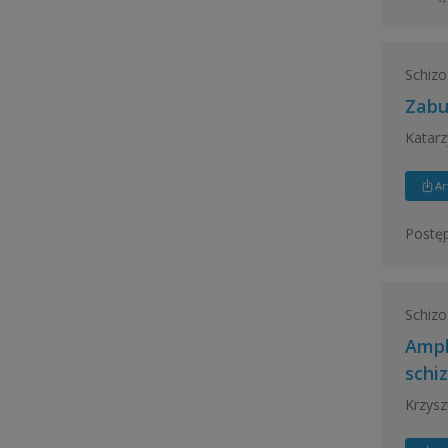
Schizo
Zabu
Katar
Ar
Postęp
Schizo
Ampl
schiz
Krzys