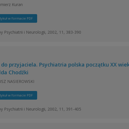
mierz Kuran
tykuł w formacie PDF
y Psychiatrii i Neurologii, 2002, 11, 383-390
y do przyjaciela. Psychiatria polska początku XX wi
lda Chodźki
SZ NASIEROWSKI
tykuł w formacie PDF
y Psychiatrii i Neurologii, 2002, 11, 391-405