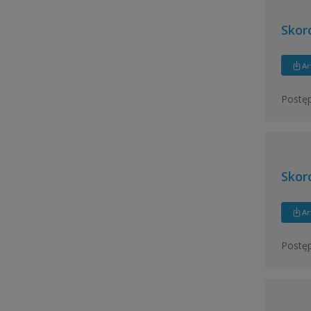
Skor
Ar
Postępy
Skor
Ar
Postęp