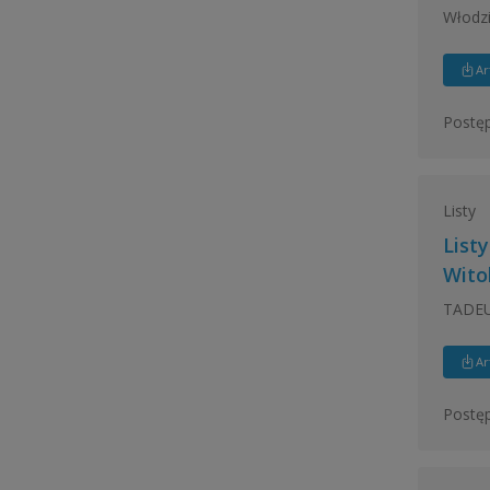
Włodzi
Ar
Postęp
Listy
List
Wito
TADEU
Ar
Postęp