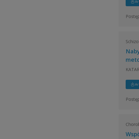
Ar
Postęp
Schizo
Naby
meto
KATAR
Ar
Postęp
Choro
Wspó