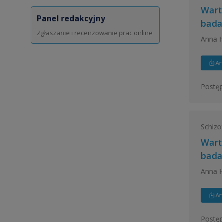
Wart
Panel redakcyjny
bada
Zgłaszanie i recenzowanie prac online
Anna 
Ar
Postęp
Schizo
Wart
bada
Anna 
Ar
Postęp