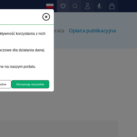
rów
Kontakt
Prenumerata
Opłata publikacyjna
ktywność korzystania z nich
uczowe dla działania danej
ne na naszym portalu.
będne
Akceptuję wszystkie