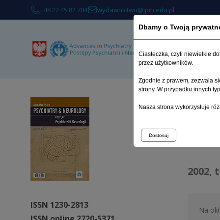
+48 22 45 82 704
wydawnictwo@ipin.edu.pl
Dbamy o Twoją prywatn
O 
Ciasteczka, czyli niewielkie 
przez użytkowników.
Zgodnie z prawem, zezwala się
strony. W przypadku innych t
Strona 
Nasza strona wykorzystuje róż
Arc
Dostosuj
2002, 
ISSN 1230-2813
Na ok
ISSN online 2720-5371