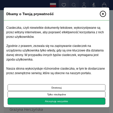
Dbamy o Twoją prywatność
Ciasteczka, czyli niewielkie dokumenty tekstowe, wykorzystywane są
przez witryny internetowe, aby poprawić efektywność korzystania z nich
przez użytkowników.
Strona główna
>
Archiwum
>
zeszyt 1
Zgodnie z prawem, zezwala się na zapisywanie ciasteczek na
urządzeniu użytkownika tylko wtedy, gdy są one kluczowe dla działania
danej strony. W przypadku innych typów ciasteczek, wymagana jest
Archiwum 1992–2014
zgoda użytkownika.
Nasza strona wykorzystuje różnorodne ciasteczka, w tym te dostarczane
2005, tom 14, zeszyt 1
przez zewnętrzne serwisy, które są obecne na naszym portalu.
Dostosuj
Na okładce
Tylko niezbędne
Władysław Sterling 1877 - 1943
Akceptuję wszystkie
Grażyna Herczyńska