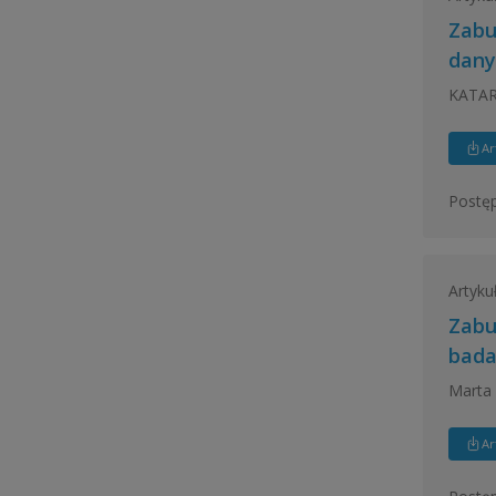
Zabu
dany
KATAR
Ar
Postęp
Artyku
Zabu
bad
Marta
Ar