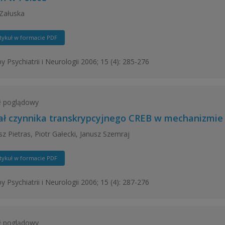
Załuska
tykuł w formacie PDF
y Psychiatrii i Neurologii 2006; 15 (4): 285-276
ł poglądowy
ał czynnika transkrypcyjnego CREB w mechanizmie 
z Pietras, Piotr Gałecki, Janusz Szemraj
tykuł w formacie PDF
y Psychiatrii i Neurologii 2006; 15 (4): 287-276
ł poglądowy