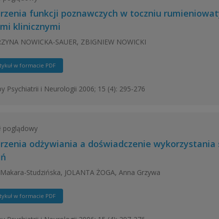
rzenia funkcji poznawczych w toczniu rumieniowa
mi klinicznymi
ZYNA NOWICKA-SAUER, ZBIGNIEW NOWICKI
tykuł w formacie PDF
y Psychiatrii i Neurologii 2006; 15 (4): 295-276
ł poglądowy
rzenia odżywiania a doświadczenie wykorzystania s
ań
 Makara-Studzińska, JOLANTA ŻOGA, Anna Grzywa
tykuł w formacie PDF