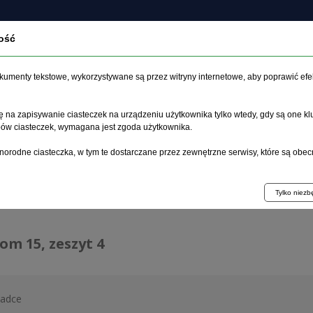
ość
czasopiśmie
Archiwum
Etyka
Instrukcja dla auto
dokumenty tekstowe, wykorzystywane są przez witryny internetowe, aby poprawić efe
 na zapisywanie ciasteczek na urządzeniu użytkownika tylko wtedy, gdy są one kl
ypów ciasteczek, wymagana jest zgoda użytkownika.
główna
>
Archiwum
>
zeszyt 4
norodne ciasteczka, w tym te dostarczane przez zewnętrzne serwisy, które są obec
hiwum 1992–2014
Tylko niez
tom 15, zeszyt 4
ładce