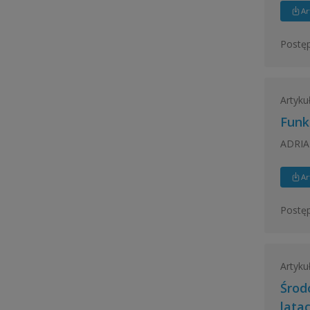
Ar
Postęp
Artyku
Funk
ADRIAN
Ar
Postęp
Artyku
Środ
lata