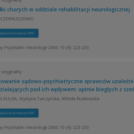
ki chorych w oddziale rehabilitacji neurologicznej
 CZERNUSZENKO
tykuł w formacie PDF
y Psychiatrii i Neurologii 2006; 15 (4): 223-233
ł oryginalny
iowanie sądowo-psychiatryczne sprawców uzależni
działających pod ich wpływem: opinie biegłych z sz
KULKA, Krystyna Tarczyńska, Alfreda Ruzikowska
tykuł w formacie PDF
y Psychiatrii i Neurologii 2006; 15 (4): 223-233