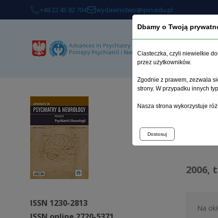
+48 22 45 82 704
wydawnictwo@ipin.edu.pl
Dbamy o Twoją prywatn
O 
Ciasteczka, czyli niewielkie 
przez użytkowników.
Zgodnie z prawem, zezwala się
strony. W przypadku innych t
Strona 
Nasza strona wykorzystuje róż
Arc
Dostosuj
2006, 
ISSN 1230-2813
Na ok
ISSN online 2720-5371