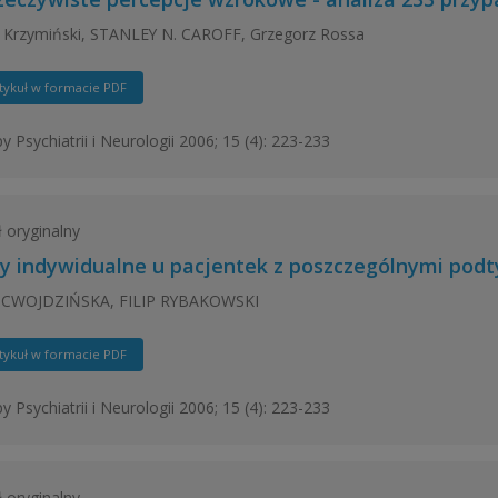
 Krzymiński, STANLEY N. CAROFF, Grzegorz Rossa
tykuł w formacie PDF
y Psychiatrii i Neurologii 2006; 15 (4): 223-233
ł oryginalny
y indywidualne u pacjentek z poszczególnymi podt
CWOJDZIŃSKA, FILIP RYBAKOWSKI
tykuł w formacie PDF
y Psychiatrii i Neurologii 2006; 15 (4): 223-233
ł oryginalny