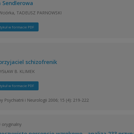
a Sendlerowa
 Wciórka, TADEUSZ PARNOWSKI
tykuł w formacie PDF
rzyjaciel schizofrenik
YSŁAW B. KLIMEK
tykuł w formacie PDF
y Psychiatrii i Neurologii 2006; 15 (4): 219-222
ł oryginalny
zeczywiste percepcje wzrokowe - analiza 233 przy