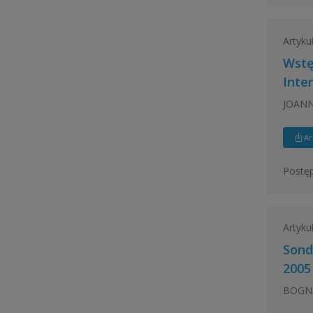
Artyku
Wstę
Inte
JOANN
Ar
Postęp
Artyku
Sond
2005
BOGNA