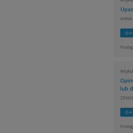
Upad
ANNA
Ar
Postęp
Artyku
Opin
lub 
ZENON 
Ar
Postęp