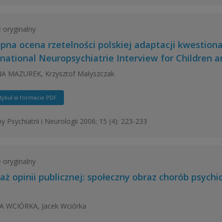
ł oryginalny
pna ocena rzetelności polskiej adaptacji kwestion
rnational Neuropsychiatrie Interview for Children 
A MAZUREK, Krzysztof Małyszczak
tykuł w formacie PDF
y Psychiatrii i Neurologii 2006; 15 (4): 223-233
ł oryginalny
aż opinii publicznej: społeczny obraz chorób psychi
 WCIÓRKA, Jacek Wciórka