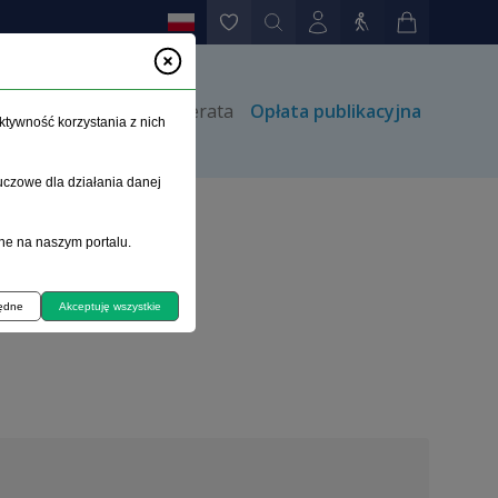
rów
Kontakt
Prenumerata
Opłata publikacyjna
ktywność korzystania z nich
uczowe dla działania danej
ne na naszym portalu.
będne
Akceptuję wszystkie