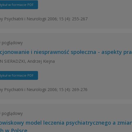
tykuł w formacie PDF
y Psychiatrii i Neurologii 2006; 15 (4): 255-267
ł poglądowy
cjonowanie i niesprawność społeczna - aspekty pr
 SIERADZKI, Andrzej Kiejna
tykuł w formacie PDF
y Psychiatrii i Neurologii 2006; 15 (4): 269-276
ł poglądowy
owiskowy model leczenia psychiatrycznego a zmian
ch w Polsce