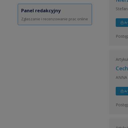
Stefan
Panel redakcyjny
Zgłaszanie i recenzowanie prac online
Ar
Postęp
Artyku
Cech
ANNA 
Ar
Postęp
Artyku