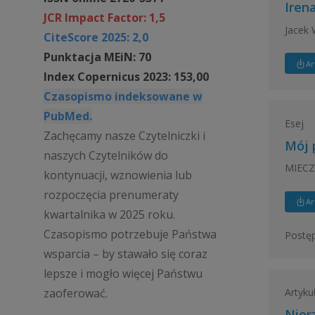
Iren
JCR Impact Factor: 1,5
Jacek
CiteScore 2025: 2,0
Punktacja MEiN: 70
Ar
Index Copernicus 2023: 153,00
Czasopismo indeksowane w
PubMed.
Esej
Zachęcamy nasze Czytelniczki i
Mój p
naszych Czytelników do
MIECZ
kontynuacji, wznowienia lub
rozpoczęcia prenumeraty
Ar
kwartalnika w 2025 roku.
Czasopismo potrzebuje Państwa
Postęp
wsparcia – by stawało się coraz
lepsze i mogło więcej Państwu
zaoferować.
Artyku
Nier