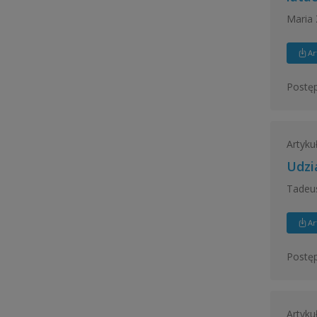
Maria 
Ar
Postęp
Artyku
Udzi
Tadeus
Ar
Postęp
Artyku