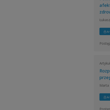
afek
zdro
Łukasz
Ar
Postęp
Artyku
Rozp
przeg
Marta 
Ar
Postęp