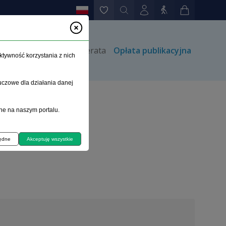
rów
Kontakt
Prenumerata
Opłata publikacyjna
ktywność korzystania z nich
uczowe dla działania danej
ne na naszym portalu.
będne
Akceptuję wszystkie