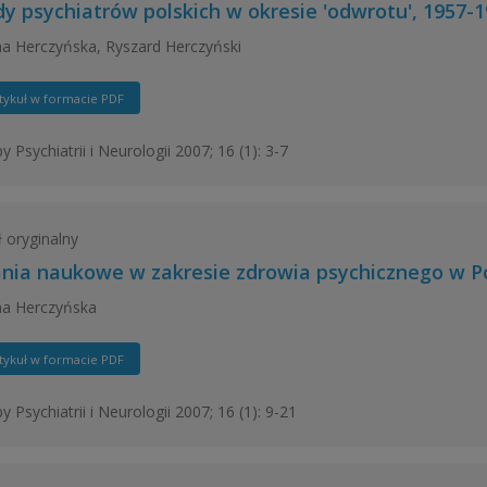
y psychiatrów polskich w okresie 'odwrotu', 1957-
a Herczyńska, Ryszard Herczyński
tykuł w formacie PDF
 Psychiatrii i Neurologii 2007; 16 (1): 3-7
ł oryginalny
nia naukowe w zakresie zdrowia psychicznego w Po
na Herczyńska
tykuł w formacie PDF
 Psychiatrii i Neurologii 2007; 16 (1): 9-21