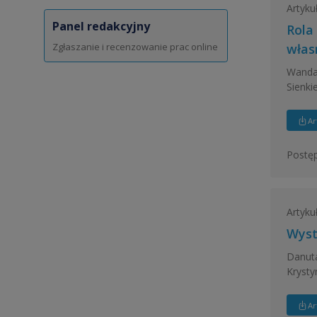
Artyku
Panel redakcyjny
Rola
Zgłaszanie i recenzowanie prac online
włas
Wanda 
Sienki
Ar
Postęp
Artyku
Wyst
Danuta
Krysty
Ar