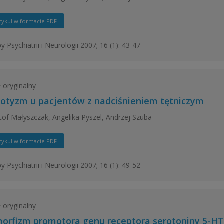
tykuł w formacie PDF
y Psychiatrii i Neurologii 2007; 16 (1): 43-47
ł oryginalny
otyzm u pacjentów z nadciśnieniem tętniczym
tof Małyszczak, Angelika Pyszel, Andrzej Szuba
tykuł w formacie PDF
y Psychiatrii i Neurologii 2007; 16 (1): 49-52
ł oryginalny
morfizm promotora genu receptora serotoniny 5-HT2