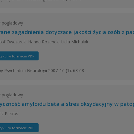
ł poglądowy
ane zagadnienia dotyczące jakości życia osób z pa
tof Owczarek, Hanna Rozenek, Lidia Michalak
tykuł w formacie PDF
y Psychiatrii i Neurologii 2007; 16 (1): 63-68
ł poglądowy
yczność amyloidu beta a stres oksydacyjny w pato
z Pietras
tykuł w formacie PDF