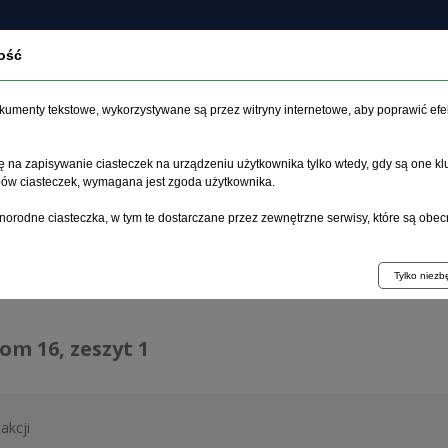
ość
czasopiśmie
Archiwum
Etyka
Instrukcja dla auto
dokumenty tekstowe, wykorzystywane są przez witryny internetowe, aby poprawić efe
 na zapisywanie ciasteczek na urządzeniu użytkownika tylko wtedy, gdy są one kl
ypów ciasteczek, wymagana jest zgoda użytkownika.
główna
>
Archiwum
>
zeszyt 1
norodne ciasteczka, w tym te dostarczane przez zewnętrzne serwisy, które są obec
hiwum 1992–2014
Tylko niez
tom 16, zeszyt 1
akcji