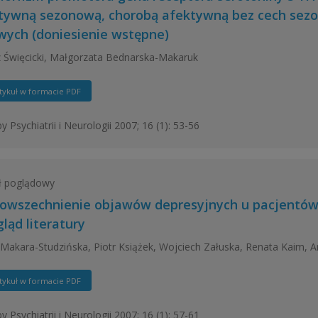
tywną sezonową, chorobą afektywną bez cech sezon
wych (doniesienie wstępne)
 Święcicki, Małgorzata Bednarska-Makaruk
tykuł w formacie PDF
y Psychiatrii i Neurologii 2007; 16 (1): 53-56
ł poglądowy
owszechnienie objawów depresyjnych u pacjentów 
ląd literatury
Makara-Studzińska, Piotr Książek, Wojciech Załuska, Renata Kaim, A
tykuł w formacie PDF
y Psychiatrii i Neurologii 2007; 16 (1): 57-61