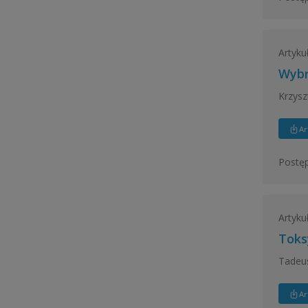
Artyku
Wybr
Krzysz
Ar
Postęp
Artyku
Toks
Tadeus
Ar