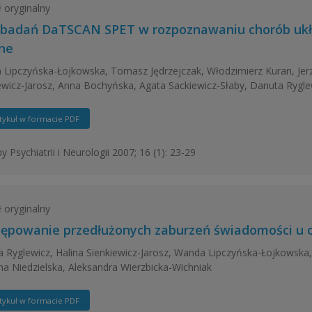
ł oryginalny
 badań DaTSCAN SPET w rozpoznawaniu chorób ukł
ne
Lipczyńska-Łojkowska, Tomasz Jędrzejczak, Włodzimierz Kuran, Jerzy
ewicz-Jarosz, Anna Bochyńska, Agata Sackiewicz-Słaby, Danuta Rygle
tykuł w formacie PDF
y Psychiatrii i Neurologii 2007; 16 (1): 23-29
ł oryginalny
ępowanie przedłużonych zaburzeń świadomości u o
 Ryglewicz, Halina Sienkiewicz-Jarosz, Wanda Lipczyńska-Łojkowska
na Niedzielska, Aleksandra Wierzbicka-Wichniak
tykuł w formacie PDF