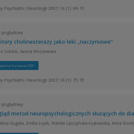
y Psychiatrii i Neurologii 2007; 16 (1): 69-73
ł poglądowy
bitory cholinesterazy jako leki „naczyniowe”
z Sobów, Iwona Kłoszewska
tykuł w formacie PDF
y Psychiatrii i Neurologii 2007; 16 (1): 75-79
ł poglądowy
gląd metod neuropsychologicznych służących do d
ena Gugała, Emilia Łojek, Wanda Lipczyńska-Łojkowska, Anna Bochyń