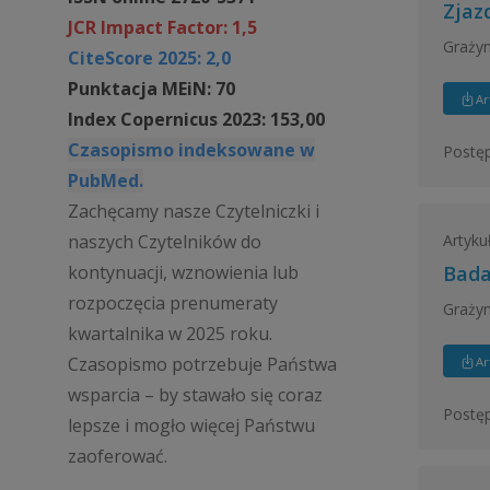
Zjazd
JCR Impact Factor: 1,5
Grażyn
CiteScore 2025: 2,0
Punktacja MEiN: 70
Ar
Index Copernicus 2023: 153,00
Czasopismo indeksowane w
Postępy
PubMed.
Zachęcamy nasze Czytelniczki i
Artyku
naszych Czytelników do
kontynuacji, wznowienia lub
Bada
rozpoczęcia prenumeraty
Graży
kwartalnika w 2025 roku.
Czasopismo potrzebuje Państwa
Ar
wsparcia – by stawało się coraz
Postępy
lepsze i mogło więcej Państwu
zaoferować.