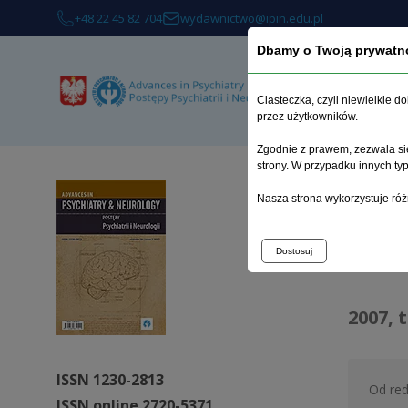
+48 22 45 82 704
wydawnictwo@ipin.edu.pl
Dbamy o Twoją prywatn
O 
Ciasteczka, czyli niewielkie 
przez użytkowników.
Zgodnie z prawem, zezwala się
strony. W przypadku innych t
Strona 
Nasza strona wykorzystuje róż
Arc
Dostosuj
2007, 
ISSN 1230-2813
Od red
ISSN online 2720-5371