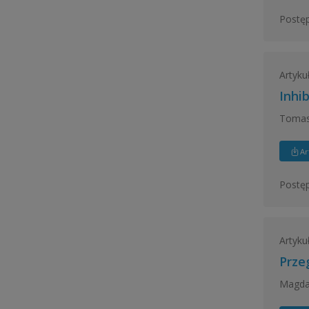
Postęp
Artyku
Inhi
Tomas
Ar
Postęp
Artyku
Prze
Magdal