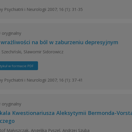
y Psychiatrii i Neurologii 2007; 16 (1): 31-35
ł oryginalny
 wrażliwości na ból w zaburzeniu depresyjnym
 Szechiński, Sławomir Sidorowicz
tykuł w formacie PDF
y Psychiatrii i Neurologii 2007; 16 (1): 37-41
ł oryginalny
kala Kwestionariusza Aleksytymii Bermonda-Vorsta
iczego
tof Małyszczak, Angelika Pyszel, Andrzej Szuba