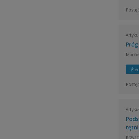
Postęp
Artyku
Próg
Marcin
Ar
Postęp
Artyku
Pods
tętn
Krzysz