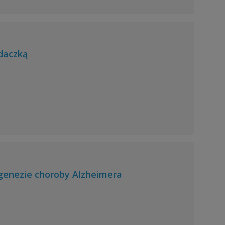
daczką
genezie choroby Alzheimera