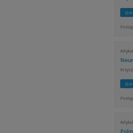
Ar
Postęp
Artyku
Neur
Krzysz
Ar
Postęp
Artyku
Poli