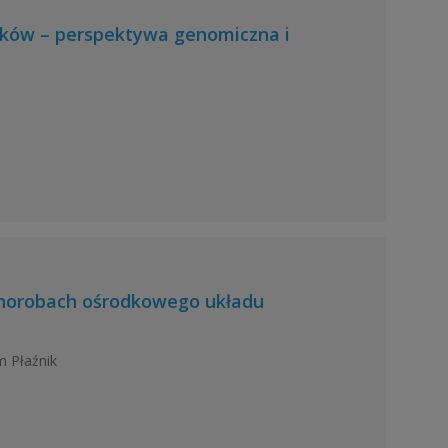
ików – perspektywa genomiczna i
chorobach ośrodkowego układu
m Płaźnik