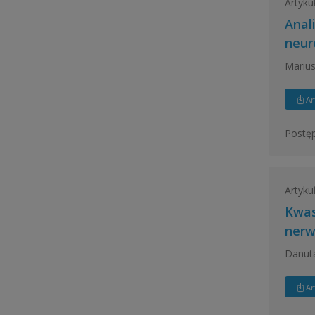
Artyku
Anal
neur
Marius
Ar
Postęp
Artyku
Kwas
ner
Danuta
Ar