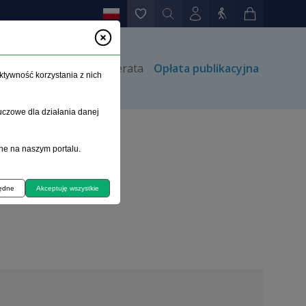
rów
Kontakt
Prenumerata
Opłata publikacyjna
ktywność korzystania z nich
uczowe dla działania danej
ne na naszym portalu.
będne
Akceptuję wszystkie