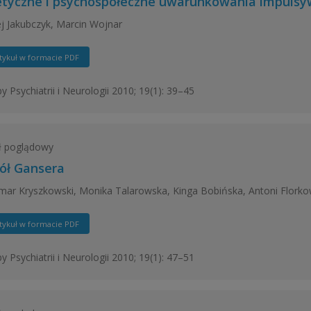
tyczne i psychospołeczne uwarunkowania impulsy
j Jakubczyk, Marcin Wojnar
tykuł w formacie PDF
y Psychiatrii i Neurologii 2010; 19(1): 39–45
ł poglądowy
ół Gansera
ar Kryszkowski, Monika Talarowska, Kinga Bobińska, Antoni Florkows
tykuł w formacie PDF
y Psychiatrii i Neurologii 2010; 19(1): 47–51