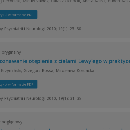
j Cechnicki, Miquel Valdez, Łukasz Cichocki, Aneta Kalisz, Hubert Kas
tykuł w formacie PDF
y Psychiatrii i Neurologii 2010; 19(1): 25–30
ł oryginalny
oznawanie otępienia z ciałami Lewy’ego w praktyce
 Krzymiński, Grzegorz Rossa, Mirosława Kordacka
tykuł w formacie PDF
y Psychiatrii i Neurologii 2010, 19(1): 31–38
ł poglądowy