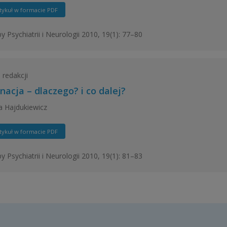
tykuł w formacie PDF
y Psychiatrii i Neurologii 2010, 19(1): 77–80
 redakcji
nacja – dlaczego? i co dalej?
 Hajdukiewicz
tykuł w formacie PDF
y Psychiatrii i Neurologii 2010, 19(1): 81–83