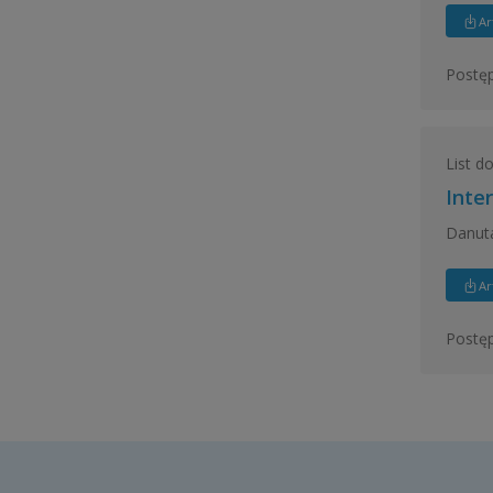
Ar
Postęp
List do
Inter
Danuta
Ar
Postęp