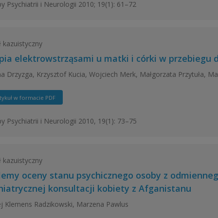
y Psychiatrii i Neurologii 2010; 19(1): 61–72
ł kazuistyczny
pia elektrowstrząsami u matki i córki w przebiegu
na Drzyzga, Krzysztof Kucia, Wojciech Merk, Małgorzata Przytuła, 
tykuł w formacie PDF
y Psychiatrii i Neurologii 2010, 19(1): 73–75
ł kazuistyczny
lemy oceny stanu psychicznego osoby z odmienneg
hiatrycznej konsultacji kobiety z Afganistanu
j Klemens Radzikowski, Marzena Pawlus