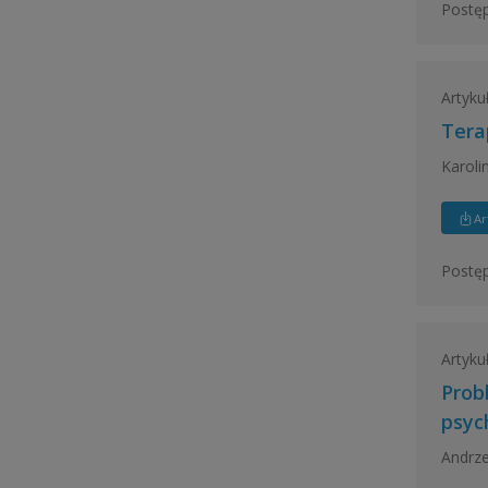
Postęp
Artyku
Tera
Karoli
Ar
Postęp
Artyku
Prob
psyc
Andrze