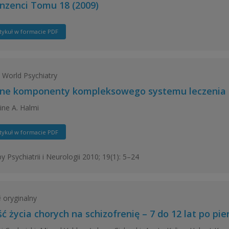
nzenci Tomu 18 (2009)
tykuł w formacie PDF
World Psychiatry
tne komponenty kompleksowego systemu leczenia
ine A. Halmi
tykuł w formacie PDF
y Psychiatrii i Neurologii 2010; 19(1): 5–24
ł oryginalny
ć życia chorych na schizofrenię – 7 do 12 lat po pie