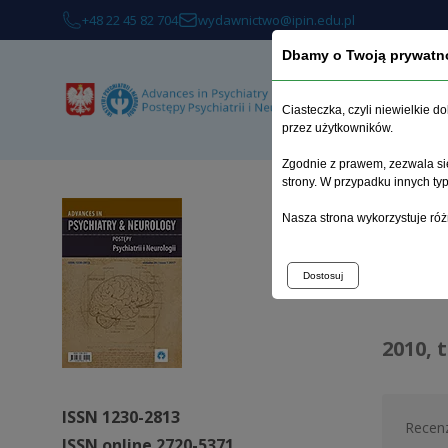
+48 22 45 82 704
wydawnictwo@ipin.edu.pl
Dbamy o Twoją prywatn
O 
Ciasteczka, czyli niewielkie 
przez użytkowników.
Zgodnie z prawem, zezwala się
strony. W przypadku innych t
Strona 
Nasza strona wykorzystuje róż
Arc
Dostosuj
2010, 
ISSN 1230-2813
Recen
ISSN online 2720-5371