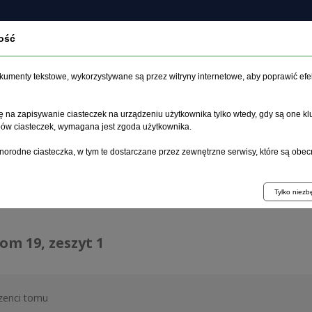
ość
czasopiśmie
Archiwum
Etyka
Instrukcja dla auto
dokumenty tekstowe, wykorzystywane są przez witryny internetowe, aby poprawić efe
 na zapisywanie ciasteczek na urządzeniu użytkownika tylko wtedy, gdy są one kl
ypów ciasteczek, wymagana jest zgoda użytkownika.
główna
>
Archiwum
>
zeszyt 1
norodne ciasteczka, w tym te dostarczane przez zewnętrzne serwisy, które są obec
hiwum 1992–2014
Tylko niez
tom 19, zeszyt 1
zenci tomu