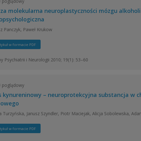
ł poglądowy
iza molekularna neuroplastyczności mózgu alkohol
opsychologiczna
z Panczyk, Paweł Krukow
tykuł w formacie PDF
y Psychiatrii i Neurologii 2010; 19(1): 53–60
ł poglądowy
 kynureninowy – neuroprotekcyjna substancja w 
wowego
 Turzyńska, Janusz Szyndler, Piotr Maciejak, Alicja Sobolewska, Ada
tykuł w formacie PDF