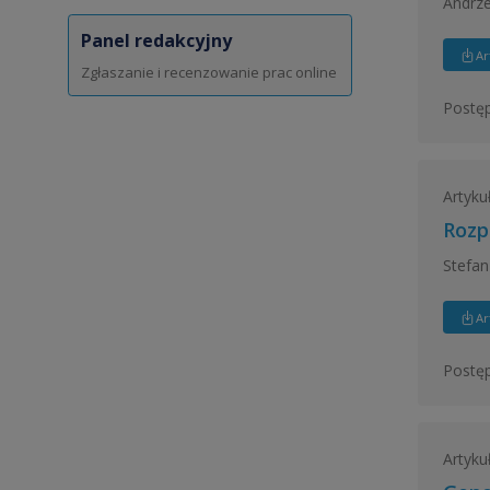
Andrze
Panel redakcyjny
Ar
Zgłaszanie i recenzowanie prac online
Postęp
Artyku
Rozp
Stefan
Ar
Postęp
Artyku