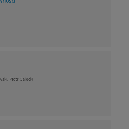
wności
ki, Piotr Gałecki