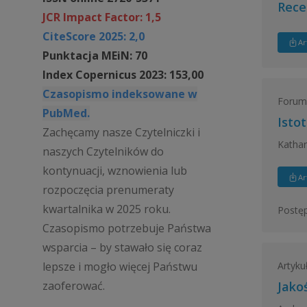
Rece
JCR Impact Factor: 1,5
CiteScore 2025: 2,0
Ar
Punktacja MEiN: 70
Index Copernicus 2023: 153,00
Czasopismo indeksowane w
Forum 
PubMed.
Isto
Zachęcamy nasze Czytelniczki i
Kathar
naszych Czytelników do
kontynuacji, wznowienia lub
Ar
rozpoczęcia prenumeraty
kwartalnika w 2025 roku.
Postęp
Czasopismo potrzebuje Państwa
wsparcia – by stawało się coraz
Artyku
lepsze i mogło więcej Państwu
zaoferować.
Jakoś