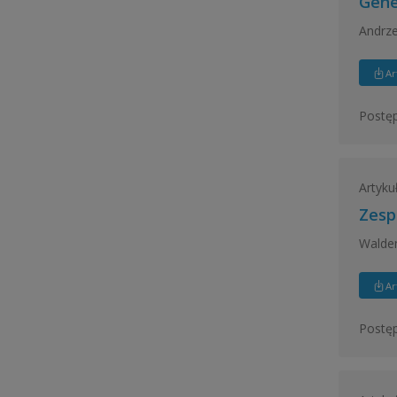
Gene
Andrze
Ar
Postęp
Artyku
Zesp
Waldem
Ar
Postęp