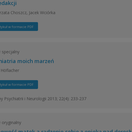
edakcji
zata Choszcz, Jacek Wciórka
tykuł w formacie PDF
ł specjalny
hiatria moich marzeń
 Höflacher
tykuł w formacie PDF
y Psychiatrii i Neurologii 2013; 22(4): 233-237
ł oryginalny
owość matek a radzenie sobie z opieką nad dorosł