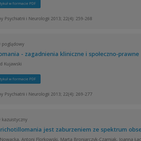
tykuł w formacie PDF
y Psychiatrii i Neurologii 2013; 22(4): 259-268
ł poglądowy
mania - zagadnienia kliniczne i społeczno-prawne
d Kujawski
tykuł w formacie PDF
y Psychiatrii i Neurologii 2013; 22(4): 269-277
ł kazuistyczny
trichotillomania jest zaburzeniem ze spektrum obs
Nowacka, Antoni Florkowski, Marta Broniarczyk-Czarniak, Joanna Ła