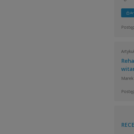
Ar
Postęp
Artyku
Reha
wita
Marek 
Postęp
RECE