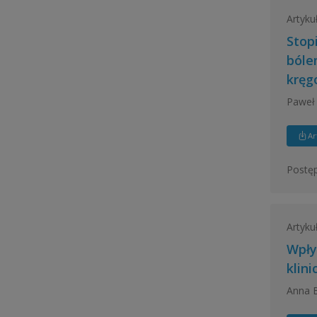
Artyku
Stop
bóle
kręg
Paweł 
Ar
Postęp
Artyku
Wpły
klin
Anna B