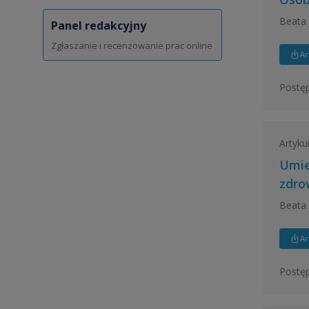
Beata 
Panel redakcyjny
Zgłaszanie i recenzowanie prac online
Ar
Postęp
Artyku
Umie
zdro
Beata 
Ar
Postęp