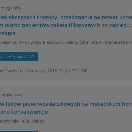
ł oryginalny
ień akceptacji choroby, przekonania na temat kontro
m wśród pacjentów zakwalifikowanych do zabiegu
osłupa
Zielazny, Przemysław Biedrowski, Małgorzata Lezner, Barbara Uzdr
tykuł w formacie PDF
y Psychiatrii i Neurologii 2013; 22 (4): 251-258
ł poglądowy
w leków przeciwpadaczkowych na metabolizm homoc
iczne konsekwencje
ochyńska, Ałła Graban