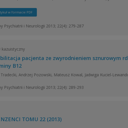
tykuł w formacie PDF
y Psychiatrii i Neurologii 2013; 22(4): 279-287
ł kazuistyczny
bilitacja pacjenta ze zwyrodnieniem sznurowym r
miny B12
Tradecki, Andrzej Pozowski, Mateusz Kowal, Jadwiga Kuciel-Lewan
y Psychiatrii i Neurologii 2013; 22(4): 289-293
NZENCI TOMU 22 (2013)