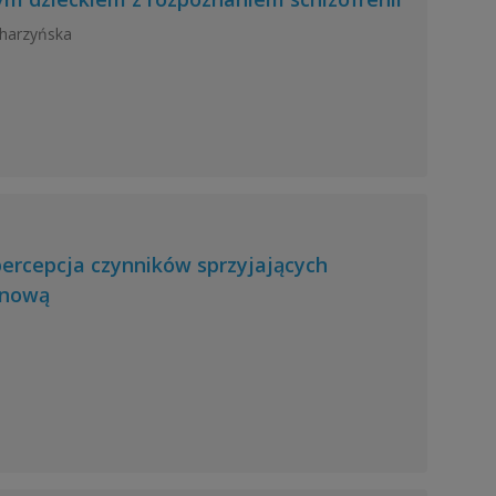
Charzyńska
percepcja czynników sprzyjających
unową