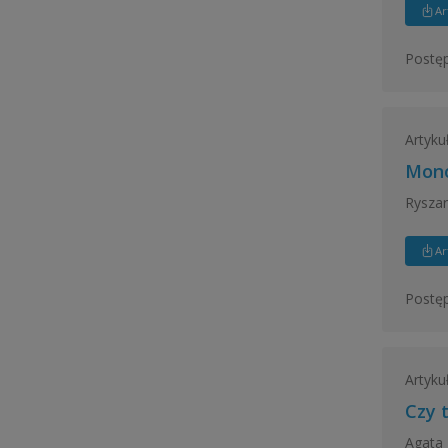
Ar
Postęp
Artyku
Mono
Ryszar
Ar
Postęp
Artyku
Czy 
Agata 