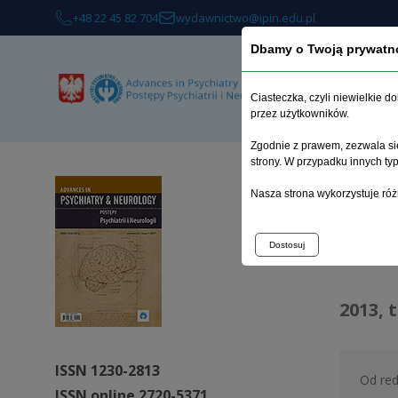
+48 22 45 82 704
wydawnictwo@ipin.edu.pl
Dbamy o Twoją prywatn
O 
Ciasteczka, czyli niewielkie 
przez użytkowników.
Zgodnie z prawem, zezwala się
strony. W przypadku innych t
Strona 
Nasza strona wykorzystuje róż
Arc
Dostosuj
2013, 
ISSN 1230-2813
Od red
ISSN online 2720-5371