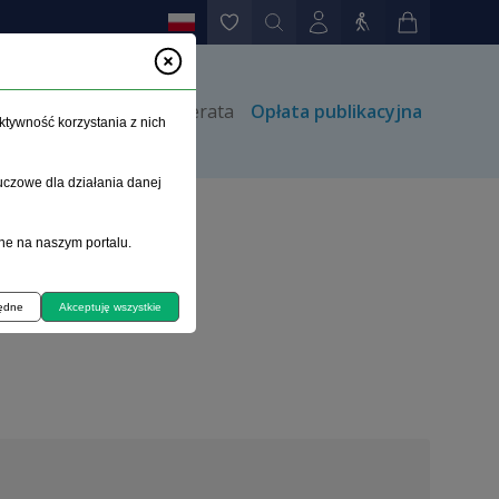
rów
Kontakt
Prenumerata
Opłata publikacyjna
ktywność korzystania z nich
uczowe dla działania danej
ne na naszym portalu.
będne
Akceptuję wszystkie