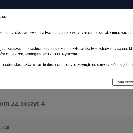
ość
czasopiśmie
Archiwum
Etyka
Instrukcja dla auto
dokumenty tekstowe, wykorzystywane są przez witryny internetowe, aby poprawić efe
 na zapisywanie ciasteczek na urządzeniu użytkownika tylko wtedy, gdy są one kl
ypów ciasteczek, wymagana jest zgoda użytkownika.
główna
>
Archiwum
>
zeszyt 4
norodne ciasteczka, w tym te dostarczane przez zewnętrzne serwisy, które są obec
hiwum 1992–2014
Tylko niez
tom 22, zeszyt 4
akcji