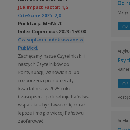
Od r
JCR Impact Factor: 1,5
Małgor
CiteScore 2025: 2,0
Punktacja MEiN: 70
Ar
Index Copernicus 2023: 153,00
Czasopismo indeksowane w
PubMed.
Artyku
Zachęcamy nasze Czytelniczki i
Psyc
naszych Czytelników do
Rainer
kontynuacji, wznowienia lub
rozpoczęcia prenumeraty
Ar
kwartalnika w 2025 roku.
Czasopismo potrzebuje Państwa
Postęp
wsparcia – by stawało się coraz
lepsze i mogło więcej Państwu
zaoferować.
Artyku
Osob