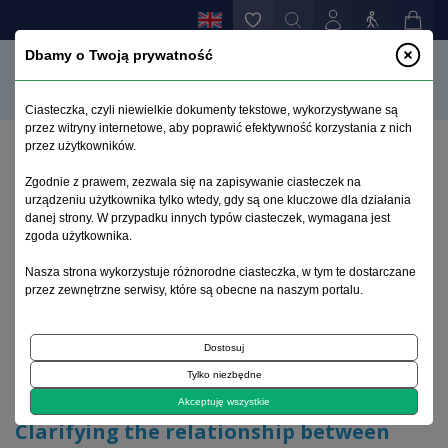
Dbamy o Twoją prywatność
Ciasteczka, czyli niewielkie dokumenty tekstowe, wykorzystywane są
przez witryny internetowe, aby poprawić efektywność korzystania z nich
przez użytkowników.
Home page
>
Archive
>
issue 3
>
Zgodnie z prawem, zezwala się na zapisywanie ciasteczek na
Clarifying the relationship between symptoms and
urządzeniu użytkownika tylko wtedy, gdy są one kluczowe dla działania
disability: a challenge with practical implications
danej strony. W przypadku innych typów ciasteczek, wymagana jest
zgoda użytkownika.
Archive 1992–2014
Nasza strona wykorzystuje różnorodne ciasteczka, w tym te dostarczane
przez zewnętrzne serwisy, które są obecne na naszym portalu.
2009, volume 18, issue 3
Dostosuj
Tylko niezbędne
Comments - World Psychiatry Forum
Akceptuję wszystkie
Clarifying the relationship between