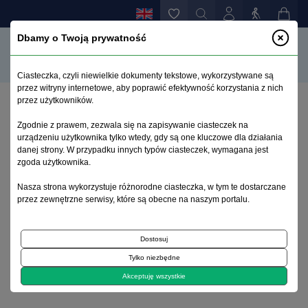
Dbamy o Twoją prywatność
Ciasteczka, czyli niewielkie dokumenty tekstowe, wykorzystywane są
przez witryny internetowe, aby poprawić efektywność korzystania z nich
przez użytkowników.
Home page
>
Archive
>
issue 3
>
Zgodnie z prawem, zezwala się na zapisywanie ciasteczek na
Disentangle diagnosis and disability
urządzeniu użytkownika tylko wtedy, gdy są one kluczowe dla działania
danej strony. W przypadku innych typów ciasteczek, wymagana jest
zgoda użytkownika.
Archive 1992–2014
Nasza strona wykorzystuje różnorodne ciasteczka, w tym te dostarczane
przez zewnętrzne serwisy, które są obecne na naszym portalu.
2009, volume 18, issue 3
Dostosuj
Comments - World Psychiatry Forum
Tylko niezbędne
Disentangle diagnosis and disability
Akceptuję wszystkie